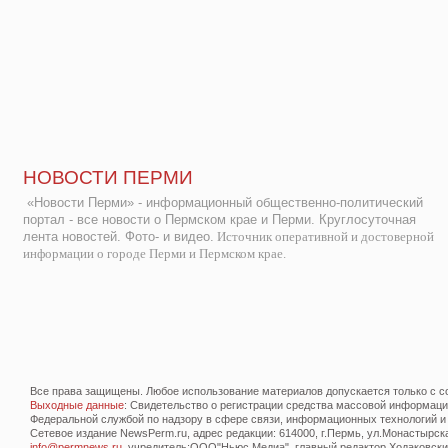
НОВОСТИ ПЕРМИ
«Новости Перми» - информационный общественно-политический
портал - все новости о Пермском крае и Перми. Круглосуточная
лента новостей. Фото- и видео.
Источник оперативной и достоверной
информации о городе Перми и Пермском крае.
Все права защищены. Любое использование материалов допускается только с со
Выходные данные
: Свидетельство о регистрации средства массовой информац
Федеральной службой по надзору в сфере связи, информационных технологий и
Сетевое издание NewsPerm.ru, адрес редакции: 614000, г.Пермь, ул.Монастырская 
info@permnews.ru
, учредитель:ООО"Ньюс Медиа", главный редактор Ходаковский