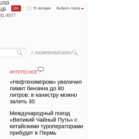
USD
18+
В закладки
Выбрать город
ЦБ
81.4077
РАСШИРЕННЫЙ ПОИСК
ИНТЕРЕСНОЕ
«Нефтехимпром» увеличил
лимит бензина до 80
литров: в канистру можно
залить 30
Международный поезд
«Великий Чайный Путь» с
китайскими туроператорами
прибудет в Пермь