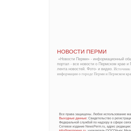
НОВОСТИ ПЕРМИ
«Новости Перми» - информационный общ
портал - все новости о Пермском крае и
лента новостей. Фото- и видео.
Источник 
информации о городе Перми и Пермском кр
Все права защищены. Любое использование мат
Выходные данные
: Свидетельство о регистра
Федеральной службой по надзору в сфере связ
Сетевое издание NewsPerm.ru, адрес редакции: 6
info@permnews.ru
, учредитель:ООО"Ньюс Медиа