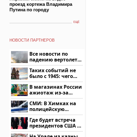
проезд кортежа Владимира
Путина по городу
ЕЩЁ
НОВОСТИ ПАРТНЕРОВ
Все новости по
падению вертолета
на Кавказе: читать
Таких событий не
здесь
было с 1945: чего
ждать всем нам?
В магазинах России
ажиотаж из-за
этого продукта: что
СМИ: В Химках на
купить?
полицейскую
машину напали и
Где будет встреча
подожгли.
президентов США и
России: Европа?
На Урале из казны