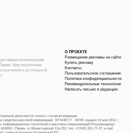
О ПРОЕКТЕ
Размещение рекламы на сайте
ественно-политический
Купить рекламу
 Перми. Круглосуточная
Контакты
оперативной и достоверной
Пользовательское соглашение
ае.
Политика конфиденциальности
Рекомендательные технологии
Написать письмо в редакцию
ериалов допускается только с согласия редакции.
ции средства массовой информации ЭЛ №ФС77 - 49786 выдано 10 мая 2012 г.
и, информационных технологий и массовых коммуникаций (Роскомнадзор).
14000, г.Пермь, ул.Монастырская 12а-252, тел. +7(342) 201-77-37, e-mail:
", главный редактор Ходаковский Р.Л.