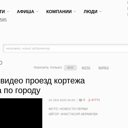
ТИ
АФИША
КОМПАНИИ
ЛЮДИ
585
ПОКАЗАТЬ ТОЛЬКО:
ВСЕ
ФОТО
ВИДЕО
видео проезд кортежа
 по городу
0
47771
20 СЕН 2025 00:00
ФОТО: НОВОСТИ ПЕРМИ
АВТОР: АНАСТАСИЯ АБРАМОВА