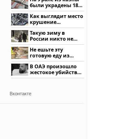
были украдены 18
миллионов рублей
Как выглядит место
крушение
вертолета на
Такую зиму в
Кавказе: смотреть
России никто не
ждал: как так?!
Не ешьте эту
готовую еду из
магазина: список
В ОАЭ произошло
жестокое убийство
криптомиллионера
Вконтакте