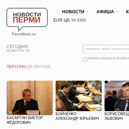
НОВОСТИ
АФИША
НОВОСТИ
ПЕРМИ
EUR ЦБ
94.8366
PermNews.ru
СЕГОДНЯ:
08 АВГУСТА, СБ
ИСКАТЬ ТОЛЬКО В ЭТОЙ Р
ПЕРСОНЫ
(25 ПЕРСОН)
БОЙЧЕНКО
БОРИСОВЕЦ
БАСАРГИН ВИКТОР
АЛЕКСАНДР ЮРЬЕВИЧ
ЛЬВОВИЧ
ФЁДОРОВИЧ