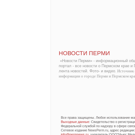
НОВОСТИ ПЕРМИ
«Новости Перми» - информационный общ
портал - все новости о Пермском крае и
лента новостей. Фото- и видео.
Источник 
информации о городе Перми и Пермском кр
Все права защищены. Любое использование мат
Выходные данные
: Свидетельство о регистра
Федеральной службой по надзору в сфере связ
Сетевое издание NewsPerm.ru, адрес редакции: 6
info@permnews.ru
, учредитель:ООО"Ньюс Медиа