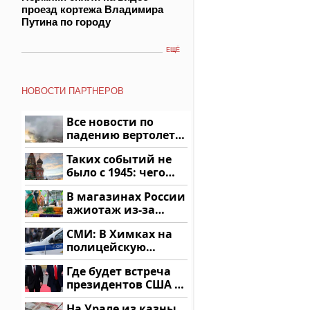
проезд кортежа Владимира
Путина по городу
ЕЩЁ
НОВОСТИ ПАРТНЕРОВ
Все новости по
падению вертолета
на Кавказе: читать
Таких событий не
здесь
было с 1945: чего
ждать всем нам?
В магазинах России
ажиотаж из-за
этого продукта: что
СМИ: В Химках на
купить?
полицейскую
машину напали и
Где будет встреча
подожгли.
президентов США и
России: Европа?
На Урале из казны