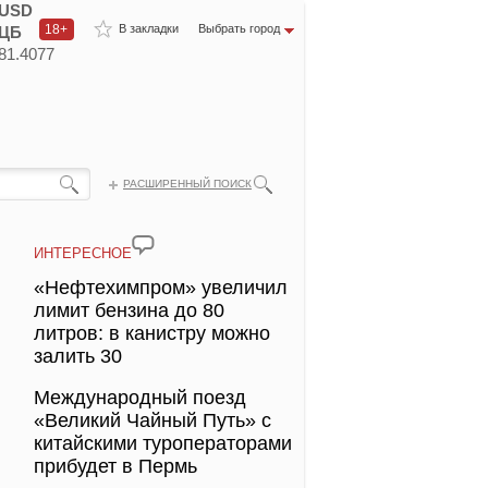
USD
18+
В закладки
Выбрать город
ЦБ
81.4077
РАСШИРЕННЫЙ ПОИСК
ИНТЕРЕСНОЕ
«Нефтехимпром» увеличил
лимит бензина до 80
литров: в канистру можно
залить 30
Международный поезд
«Великий Чайный Путь» с
китайскими туроператорами
прибудет в Пермь