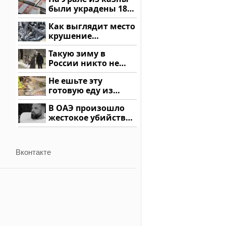
были украдены 18
миллионов рублей
Как выглядит место
крушение
вертолета на
Такую зиму в
Кавказе: смотреть
России никто не
ждал: как так?!
Не ешьте эту
готовую еду из
магазина: список
В ОАЭ произошло
жестокое убийство
криптомиллионера
Вконтакте