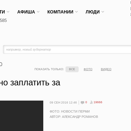
ТИ
АФИША
КОМПАНИИ
ЛЮДИ
585
ПОКАЗАТЬ ТОЛЬКО:
ВСЕ
ФОТО
ВИДЕО
но заплатить за
0
19666
09 СЕН 2016 12:46
ФОТО: НОВОСТИ ПЕРМИ
АВТОР: АЛЕКСАНДР РОМАНОВ