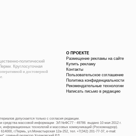
О ПРОЕКТЕ
Размещение рекламы на сайте
ественно-политический
Купить рекламу
 Перми. Круглосуточная
Контакты
оперативной и достоверной
Пользовательское соглашение
ае.
Политика конфиденциальности
Рекомендательные технологии
Написать письмо в редакцию
ериалов допускается только с согласия редакции.
ции средства массовой информации ЭЛ №ФС77 - 49786 выдано 10 мая 2012 г.
и, информационных технологий и массовых коммуникаций (Роскомнадзор).
14000, г.Пермь, ул.Монастырская 12а-252, тел. +7(342) 201-77-37, e-mail:
", главный редактор Ходаковский Р.Л.