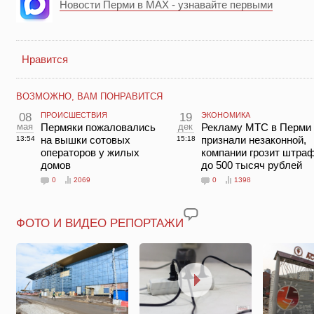
Новости Перми в MAX - узнавайте первыми
Нравится
ВОЗМОЖНО, ВАМ ПОНРАВИТСЯ
08
ПРОИСШЕСТВИЯ
19
ЭКОНОМИКА
мая
Пермяки пожаловались
дек
Рекламу МТС в Перми
на вышки сотовых
признали незаконной,
13:54
15:18
операторов у жилых
компании грозит штра
домов
до 500 тысяч рублей
0
2069
0
1398
ФОТО И ВИДЕО РЕПОРТАЖИ