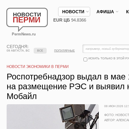
НОВОСТИ
АФИША
НОВОСТИ
ПЕРМИ
EUR ЦБ
94.8366
PermNews.ru
СЕГОДНЯ:
09 АВГУСТА, ВС
ВСЕ
ПОПУЛЯРНЫЕ
ИСКАТЬ ТОЛЬКО В ЭТОЙ Р
НОВОСТИ ЭКОНОМИКИ В ПЕРМИ
Роспотребнадзор выдал в мае 
на размещение РЭС и выявил 
Мобайл
08 ИЮН 2026 12:
ФОТО: НОВОС
АВТОР: АЛЕКС