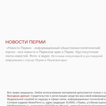
НОВОСТИ ПЕРМИ
«Новости Перми» - информационный общественно-политический
портал - все новости о Пермском крае и Перми. Круглосуточная
лента новостей. Фото- и видео.
Источник оперативной и достоверной
информации о городе Перми и Пермском крае.
Все права защищены. Любое использование материалов допускается только с со
Выходные данные
: Свидетельство о регистрации средства массовой информац
Федеральной службой по надзору в сфере связи, информационных технологий и
Сетевое издание NewsPerm.ru, адрес редакции: 614000, г.Пермь, ул.Монастырская 
info@permnews.ru
, учредитель:ООО"Ньюс Медиа", главный редактор Ходаковский