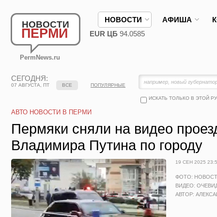
НОВОСТИ
АФИША
НОВОСТИ
ПЕРМИ
EUR ЦБ
94.0585
PermNews.ru
СЕГОДНЯ:
07 АВГУСТА, ПТ
ВСЕ
ПОПУЛЯРНЫЕ
ИСКАТЬ ТОЛЬКО В ЭТОЙ Р
АВТО НОВОСТИ В ПЕРМИ
Пермяки сняли на видео проез
Владимира Путина по городу
19 СЕН 2025 23:
ФОТО: НОВОС
ВИДЕО: ОЧЕВИ
АВТОР: АЛЕКС