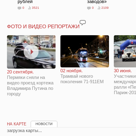
рублей
заводов»
0
3521
0
2109
ФОТО И ВИДЕО РЕПОРТАЖИ
02 ноября.
30 июня.
20 сентября.
Трамвай нового
Участники
Пермяки сняли на
поколения 71-911ЕМ
междунар
видео проезд кортежа
ралли «Пе
Владимира Путина по
Париж-201
городу
НА КАРТЕ
НОВОСТИ
загрузка карты...