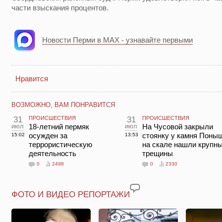
части взыскания процентов.
Новости Перми в MAX - узнавайте первыми
Нравится
ВОЗМОЖНО, ВАМ ПОНРАВИТСЯ
31
ПРОИСШЕСТВИЯ
31
ПРОИСШЕСТВИЯ
июл
18-летний пермяк
июл
На Чусовой закрыли
осужден за
стоянку у камня Поны
15:02
13:53
террористическую
на скале нашли крупн
деятельность
трещины
0
2498
0
2330
ФОТО И ВИДЕО РЕПОРТАЖИ