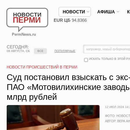
НОВОСТИ
АФИША
НОВОСТИ
ПЕРМИ
EUR ЦБ
94.8366
PermNews.ru
СЕГОДНЯ:
08 АВГУСТА, СБ
ВСЕ
ПОПУЛЯРНЫЕ
ИСКАТЬ ТОЛЬКО В ЭТОЙ Р
НОВОСТИ ПРОИСШЕСТВИЙ В ПЕРМИ
Суд постановил взыскать с экс
ПАО «Мотовилихинские заводы
млрд рублей
12 ИЮЛ 2024 14:
ФОТО: НОВОС
АВТОР: ВЕРА А