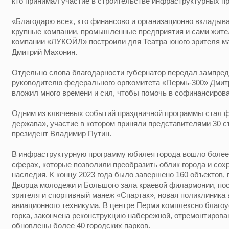
кто принимал участие в строительстве инфраструктурных пр
«Благодарю всех, кто финансово и организационно вкладыва
крупные компании, промышленные предприятия и сами жител
компании «ЛУКОЙЛ» построили для Театра юного зрителя м
Дмитрий Махонин.
Отдельно слова благодарности губернатор передал зампред
руководителю федерального оргкомитета «Пермь-300» Дмит
вложил много времени и сил, чтобы помочь в софинансиров
Одним из ключевых событий праздничной программы стал ф
держава», участие в котором приняли представителями 30 ст
президент Владимир Путин.
В инфраструктурную программу юбилея города вошло более
сферах, которые позволили преобразить облик города и сох
наследия. К концу 2023 года было завершено 160 объектов,
Дворца молодежи и Большого зала краевой филармонии, пос
зрителя и спортивный манеж «Спартак», новая поликлиника
авиационного техникума. В центре Перми комплексно благо
горка, закончена реконструкцию набережной, отремонтиров
обновлены более 40 городских парков.