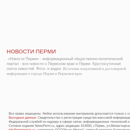
НОВОСТИ ПЕРМИ
«Новости Перми» - информационный общественно-политический
портал - все новости о Пермском крае и Перми. Круглосуточная
лента новостей. Фото- и видео.
Источник оперативной и достоверной
информации о городе Перми и Пермском крае.
Все права защищены. Любое использование материалов допускается только с со
Выходные данные
: Свидетельство о регистрации средства массовой информац
Федеральной службой по надзору в сфере связи, информационных технологий и
Сетевое издание NewsPerm.ru, адрес редакции: 614000, г.Пермь, ул.Монастырская 
info@permnews.ru
, учредитель:ООО"Ньюс Медиа", главный редактор Ходаковский