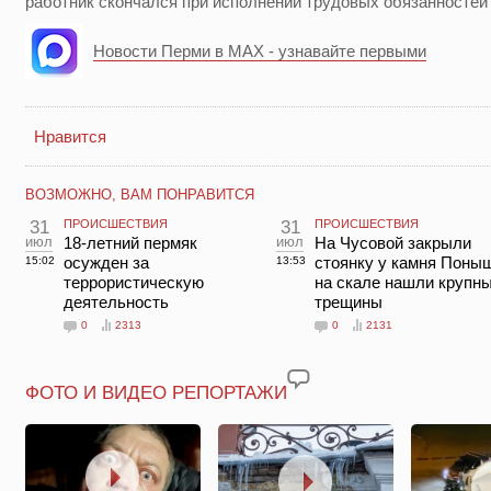
работник скончался при исполнении трудовых обязанностей
Новости Перми в MAX - узнавайте первыми
Нравится
ВОЗМОЖНО, ВАМ ПОНРАВИТСЯ
31
ПРОИСШЕСТВИЯ
31
ПРОИСШЕСТВИЯ
июл
18-летний пермяк
июл
На Чусовой закрыли
осужден за
стоянку у камня Поны
15:02
13:53
террористическую
на скале нашли крупн
деятельность
трещины
0
2313
0
2131
ФОТО И ВИДЕО РЕПОРТАЖИ