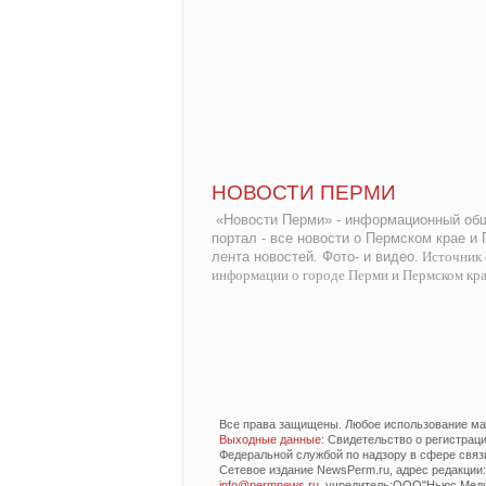
НОВОСТИ ПЕРМИ
«Новости Перми» - информационный общ
портал - все новости о Пермском крае и
лента новостей. Фото- и видео.
Источник 
информации о городе Перми и Пермском кр
Все права защищены. Любое использование мат
Выходные данные
: Свидетельство о регистра
Федеральной службой по надзору в сфере связ
Сетевое издание NewsPerm.ru, адрес редакции: 6
info@permnews.ru
, учредитель:ООО"Ньюс Медиа