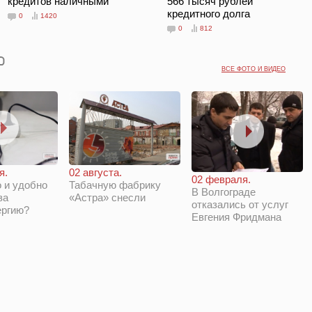
кредитов наличными
566 тысяч рублей
кредитного долга
0
1420
0
812
ВСЕ ФОТО И ВИДЕО
я.
02 августа.
02 февраля.
 и удобно
Табачную фабрику
В Волгограде
за
«Астра» снесли
отказались от услуг
ергию?
Евгения Фридмана