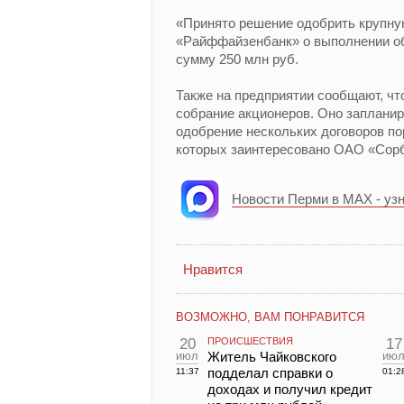
«Принято решение одобрить крупн
«Райффайзенбанк» о выполнении об
сумму 250 млн руб.
Также на предприятии сообщают, чт
собрание акционеров. Оно запланиро
одобрение нескольких договоров по
которых заинтересовано ОАО «Сорб
Новости Перми в MAX - уз
Нравится
ВОЗМОЖНО, ВАМ ПОНРАВИТСЯ
20
ПРОИСШЕСТВИЯ
17
июл
Житель Чайковского
ию
подделал справки о
11:37
01:2
доходах и получил кредит