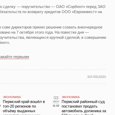
ую сделку — поручительство — ОАО «Сорбент» перед ЗАО
язательств по возврату кредитов ООО «Евроинвест» на
о сове директоров принял решение созвать внеочередное
вано на 7 октября этого года. На повестке дня —
ручительства, являющихся крупной сделкой, в совершении
ент».
навайте первыми
КОД ДЛЯ БЛОГА
ЭКОНОМИКА
03
ЭКОНОМИКА
л
Пермский край вошёл в
июн
Пермский районный суд
топ-20 регионов по
постановил продать
8
11:42
объёму выданных
автомобиль должника за