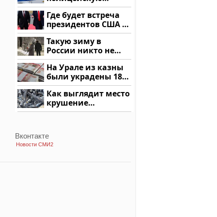
машину напали и
Где будет встреча
подожгли.
президентов США и
России: Европа?
Такую зиму в
России никто не
ждал: как так?!
На Урале из казны
были украдены 18
миллионов рублей
Как выглядит место
крушение
вертолета на
Кавказе: смотреть
Вконтакте
Новости СМИ2