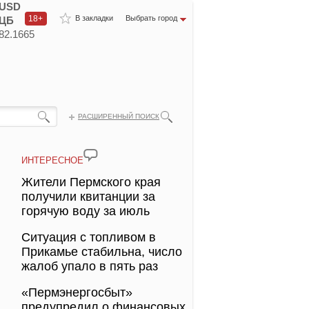
USD
18+
В закладки
Выбрать город
ЦБ
82.1665
РАСШИРЕННЫЙ ПОИСК
ИНТЕРЕСНОЕ
Жители Пермского края
получили квитанции за
горячую воду за июль
Ситуация с топливом в
Прикамье стабильна, число
жалоб упало в пять раз
«Пермэнергосбыт»
предупредил о финансовых