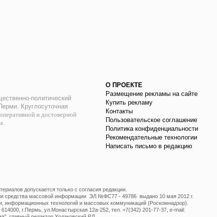
О ПРОЕКТЕ
Размещение рекламы на сайте
ественно-политический
Купить рекламу
 Перми. Круглосуточная
Контакты
оперативной и достоверной
Пользовательское соглашение
ае.
Политика конфиденциальности
Рекомендательные технологии
Написать письмо в редакцию
ериалов допускается только с согласия редакции.
ции средства массовой информации ЭЛ №ФС77 - 49786 выдано 10 мая 2012 г.
и, информационных технологий и массовых коммуникаций (Роскомнадзор).
14000, г.Пермь, ул.Монастырская 12а-252, тел. +7(342) 201-77-37, e-mail:
", главный редактор Ходаковский Р.Л.