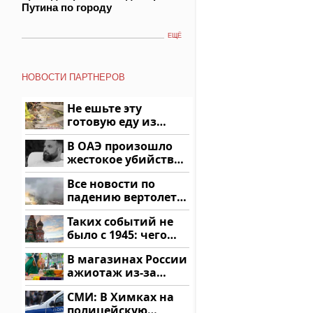
Путина по городу
ЕЩЁ
НОВОСТИ ПАРТНЕРОВ
Не ешьте эту
готовую еду из
магазина: список
В ОАЭ произошло
жестокое убийство
криптомиллионера
Все новости по
падению вертолета
на Кавказе: читать
Таких событий не
здесь
было с 1945: чего
ждать всем нам?
В магазинах России
ажиотаж из-за
этого продукта: что
СМИ: В Химках на
купить?
полицейскую