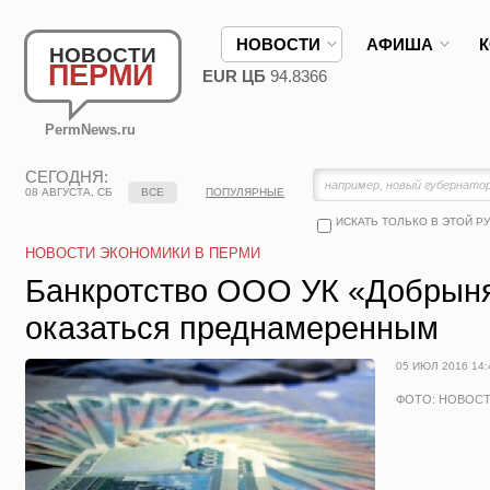
НОВОСТИ
АФИША
НОВОСТИ
ПЕРМИ
EUR ЦБ
94.8366
PermNews.ru
СЕГОДНЯ:
08 АВГУСТА, СБ
ВСЕ
ПОПУЛЯРНЫЕ
ИСКАТЬ ТОЛЬКО В ЭТОЙ Р
НОВОСТИ ЭКОНОМИКИ В ПЕРМИ
Банкротство ООО УК «Добрын
оказаться преднамеренным
05 ИЮЛ 2016 14:
ФОТО: НОВОС