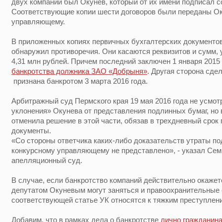
двух компаний был Окунев, который от их имени подписал 
Соответствующие копии шести договоров были переданы О
управляющему.
В приложенных копиях первичных бухгалтерских документо
обнаружил противоречия. Они касаются реквизитов и сумм, у
4,31 млн рублей. Причем последний заключен 1 января 2015 
банкротства должника ЗАО «Добрыня»
. Другая сторона сде
признана банкротом 3 марта 2016 года.
Арбитражный суд Пермского края 19 мая 2016 года не усмо
уклонения» Окунева от представления подлинных бумаг, но
отменила решение в этой части, обязав в трехдневный сро
документы.
«Со стороны ответчика каких-либо доказательств утраты по
конкурсному управляющему не представлено», - указал Се
апелляционный суд.
В случае, если банкротство компаний действительно окажет
депутатом Окуневым могут заняться и правоохранительные 
соответствующей статье УК относятся к тяжким преступле
Добавим, что в рамках дела о банкротстве
лично гражданин