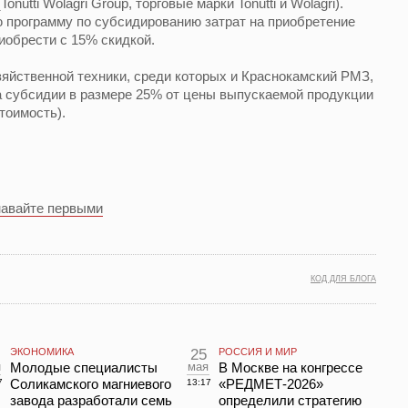
nutti Wolagri Group, торговые марки Tonutti и Wolagri).
 программу по субсидированию затрат на приобретение
иобрести с 15% скидкой.
яйственной техники, среди которых и Краснокамский РМЗ,
 субсидии в размере 25% от цены выпускаемой продукции
тоимость).
навайте первыми
КОД ДЛЯ БЛОГА
ЭКОНОМИКА
25
РОССИЯ И МИР
н
Молодые специалисты
мая
В Москве на конгрессе
Соликамского магниевого
«РЕДМЕТ-2026»
7
13:17
завода разработали семь
определили стратегию