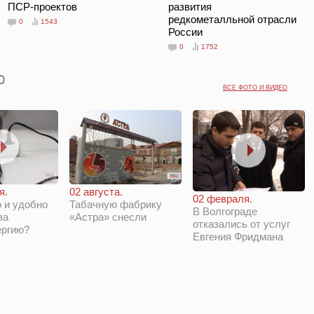
ПСР-проектов
развития
редкометалльной отрасли
0
1543
России
0
1752
ВСЕ ФОТО И ВИДЕО
я.
02 августа.
02 февраля.
 и удобно
Табачную фабрику
В Волгограде
за
«Астра» снесли
отказались от услуг
ергию?
Евгения Фридмана