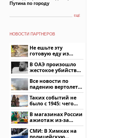
Путина по городу
ЕЩЁ
НОВОСТИ ПАРТНЕРОВ
Не ешьте эту
готовую еду из
магазина: список
В ОАЭ произошло
жестокое убийство
криптомиллионера
Все новости по
падению вертолета
на Кавказе: читать
Таких событий не
здесь
было с 1945: чего
ждать всем нам?
В магазинах России
ажиотаж из-за
этого продукта: что
СМИ: В Химках на
купить?
полицейскую