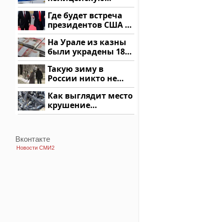
машину напали и
Где будет встреча
подожгли.
президентов США и
России: Европа?
На Урале из казны
были украдены 18
миллионов рублей
Такую зиму в
России никто не
ждал: как так?!
Как выглядит место
крушение
вертолета на
Кавказе: смотреть
Вконтакте
Новости СМИ2