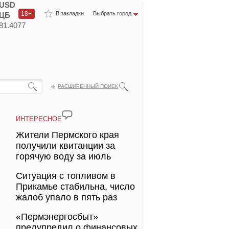
USD
18+
В закладки
Выбрать город
ЦБ
81.4077
РАСШИРЕННЫЙ ПОИСК
ИНТЕРЕСНОЕ
Жители Пермского края
получили квитанции за
горячую воду за июль
Ситуация с топливом в
Прикамье стабильна, число
жалоб упало в пять раз
«Пермэнергосбыт»
предупредил о финансовых