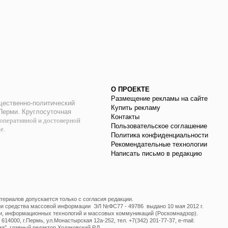
О ПРОЕКТЕ
Размещение рекламы на сайте
ественно-политический
Купить рекламу
 Перми. Круглосуточная
Контакты
оперативной и достоверной
Пользовательское соглашение
ае.
Политика конфиденциальности
Рекомендательные технологии
Написать письмо в редакцию
ериалов допускается только с согласия редакции.
ции средства массовой информации ЭЛ №ФС77 - 49786 выдано 10 мая 2012 г.
и, информационных технологий и массовых коммуникаций (Роскомнадзор).
14000, г.Пермь, ул.Монастырская 12а-252, тел. +7(342) 201-77-37, e-mail:
", главный редактор Ходаковский Р.Л.