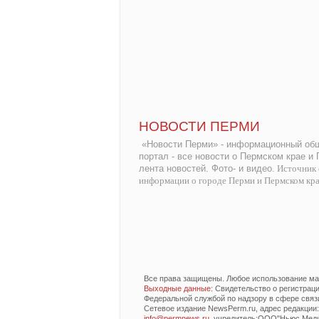
НОВОСТИ ПЕРМИ
«Новости Перми» - информационный общ
портал - все новости о Пермском крае и
лента новостей. Фото- и видео.
Источник 
информации о городе Перми и Пермском кр
Все права защищены. Любое использование мат
Выходные данные
: Свидетельство о регистра
Федеральной службой по надзору в сфере связ
Сетевое издание NewsPerm.ru, адрес редакции: 6
info@permnews.ru
, учредитель:ООО"Ньюс Медиа