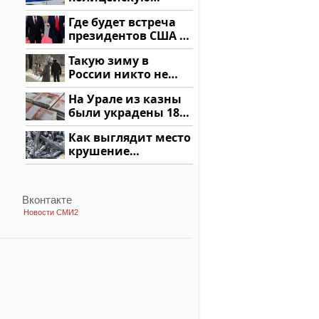
машину напали и
Где будет встреча
подожгли.
президентов США и
России: Европа?
Такую зиму в
России никто не
ждал: как так?!
На Урале из казны
были украдены 18
миллионов рублей
Как выглядит место
крушение
вертолета на
Кавказе: смотреть
Вконтакте
Новости СМИ2