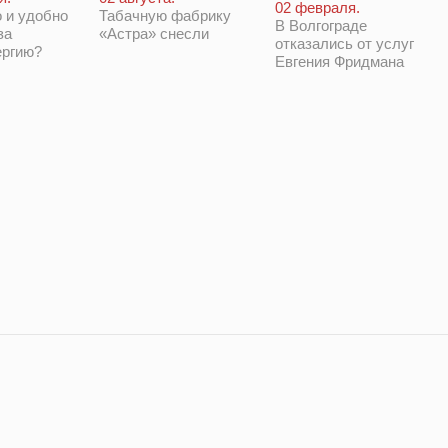
02 февраля.
 и удобно
Табачную фабрику
В Волгограде
за
«Астра» снесли
отказались от услуг
ергию?
Евгения Фридмана