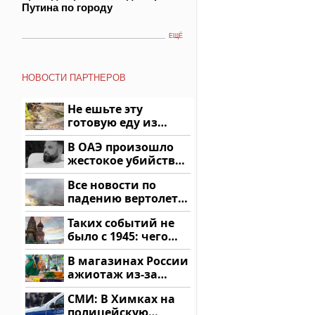
Путина по городу
ЕЩЁ
НОВОСТИ ПАРТНЕРОВ
Не ешьте эту
готовую еду из
магазина: список
В ОАЭ произошло
жестокое убийство
криптомиллионера
Все новости по
падению вертолета
на Кавказе: читать
Таких событий не
здесь
было с 1945: чего
ждать всем нам?
В магазинах России
ажиотаж из-за
этого продукта: что
СМИ: В Химках на
купить?
полицейскую