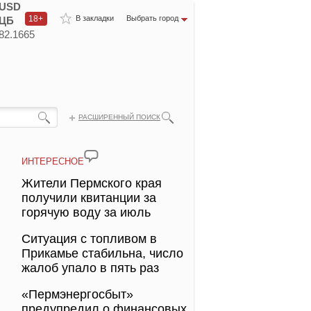
USD
18+
В закладки
Выбрать город
ЦБ
82.1665
РАСШИРЕННЫЙ ПОИСК
ИНТЕРЕСНОЕ
Жители Пермского края
получили квитанции за
горячую воду за июль
Ситуация с топливом в
Прикамье стабильна, число
жалоб упало в пять раз
«Пермэнергосбыт»
предупредил о финансовых