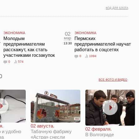
КОД ДЛЯ БЛОГА
ЭКОНОМИКА
02
ЭКОНОМИКА
Молодым
мар
Пермских
предпринимателям
предпринимателей научат
7
13:30
расскажут, как стать
работать в соцсетях
участниками госзакупок
0
1094
0
574
ВСЕ ФОТО И ВИДЕО
я.
02 августа.
02 февраля.
 и удобно
Табачную фабрику
В Волгограде
за
«Астра» снесли