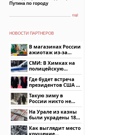
Путина по городу
ЕЩЁ
НОВОСТИ ПАРТНЕРОВ
В магазинах России
ажиотаж из-за
этого продукта: что
СМИ: В Химках на
купить?
полицейскую
машину напали и
Где будет встреча
подожгли.
президентов США и
России: Европа?
Такую зиму в
России никто не
ждал: как так?!
На Урале из казны
были украдены 18
миллионов рублей
Как выглядит место
крушение