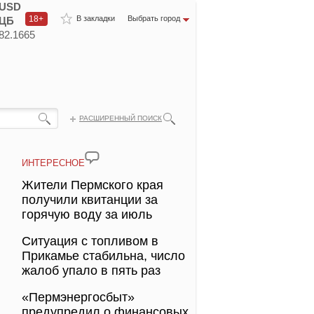
USD
18+
В закладки
Выбрать город
ЦБ
82.1665
РАСШИРЕННЫЙ ПОИСК
ИНТЕРЕСНОЕ
Жители Пермского края
получили квитанции за
горячую воду за июль
Ситуация с топливом в
Прикамье стабильна, число
жалоб упало в пять раз
«Пермэнергосбыт»
предупредил о финансовых