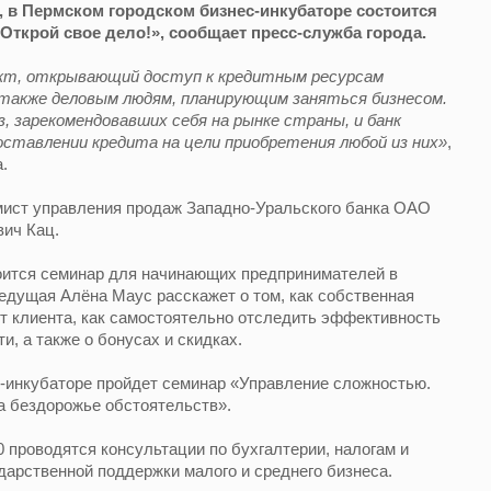
0, в Пермском городском бизнес-инкубаторе состоится
 Открой свое дело!», сообщает пресс-служба города.
ект, открывающий доступ к кредитным ресурсам
также деловым людям, планирующим заняться бизнесом.
, зарекомендовавших себя на рынке страны, и банк
ставлении кредита на цели приобретения любой из них»
,
.
мист управления продаж Западно-Уральского банка ОАО
ич Кац.
стоится семинар для начинающих предпринимателей в
едущая Алёна Маус расскажет о том, как собственная
т клиента, как самостоятельно отследить эффективность
, а также о бонусах и скидках.
нес-инкубаторе пройдет семинар «Управление сложностью.
а бездорожье обстоятельств».
:00 проводятся консультации по бухгалтерии, налогам и
арственной поддержки малого и среднего бизнеса.