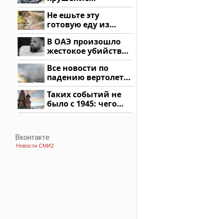
вертолета на
Не ешьте эту
Кавказе: смотреть
готовую еду из
магазина: список
В ОАЭ произошло
жестокое убийство
криптомиллионера
Все новости по
падению вертолета
на Кавказе: читать
Таких событий не
здесь
было с 1945: чего
ждать всем нам?
Вконтакте
Новости СМИ2