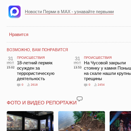
Новости Перми в MAX - узнавайте первыми
Нравится
ВОЗМОЖНО, ВАМ ПОНРАВИТСЯ
31
ПРОИСШЕСТВИЯ
31
ПРОИСШЕСТВИЯ
июл
18-летний пермяк
июл
На Чусовой закрыли
осужден за
стоянку у камня Поны
15:02
13:53
террористическую
на скале нашли крупн
деятельность
трещины
0
2618
0
2454
ФОТО И ВИДЕО РЕПОРТАЖИ