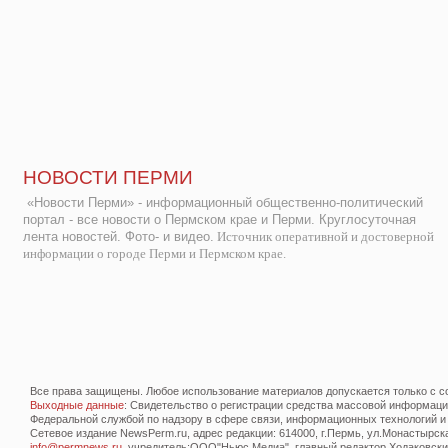
НОВОСТИ ПЕРМИ
«Новости Перми» - информационный общественно-политический
портал - все новости о Пермском крае и Перми. Круглосуточная
лента новостей. Фото- и видео.
Источник оперативной и достоверной
информации о городе Перми и Пермском крае.
Все права защищены. Любое использование материалов допускается только с со
Выходные данные
: Свидетельство о регистрации средства массовой информац
Федеральной службой по надзору в сфере связи, информационных технологий и
Сетевое издание NewsPerm.ru, адрес редакции: 614000, г.Пермь, ул.Монастырская 
info@permnews.ru
, учредитель:ООО"Ньюс Медиа", главный редактор Ходаковский