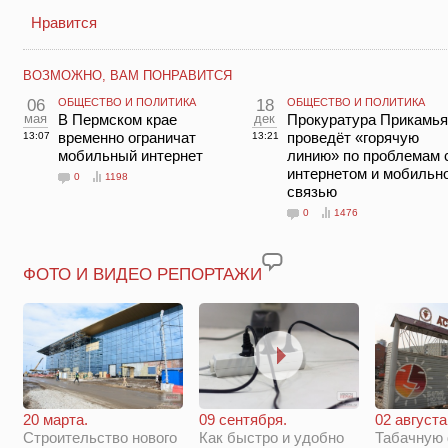
Нравится
ВОЗМОЖНО, ВАМ ПОНРАВИТСЯ
06
ОБЩЕСТВО И ПОЛИТИКА
18
ОБЩЕСТВО И ПОЛИТИКА
мая
В Пермском крае
дек
Прокуратура Прикамья
временно ограничат
проведёт «горячую
13:07
13:21
мобильный интернет
линию» по проблемам 
интернетом и мобильн
0
1198
связью
0
1476
ФОТО И ВИДЕО РЕПОРТАЖИ
20 марта.
09 сентября.
02 августа
Строительство нового
Как быстро и удобно
Табачную