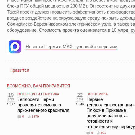
блока ПГУ общей мощностью 230 МВт. Он состоит из двух га
Такой проект должен повысить эффективность производства 
вреднее воздействие на окружающую среду, покрыть дефиц
Соликамско-Березниковском электрическом узле, а также 
оборудование. Стоимость проекта оценивается в 10 млрд. р
Новости Перми в MAX - узнавайте первыми
Нравится
ВОЗМОЖНО, ВАМ ПОНРАВИТСЯ
19
ОБЩЕСТВО И ПОЛИТИКА
22
ЭКОНОМИКА
апр
Теплосети Перми
сен
Первые
проверят с помощью
теплоэлектростанции 
10:17
13:46
ярко-зеленого красителя
Плюс» в Прикамье
получили паспорта
0
1879
готовности к
отопительному период
0
491