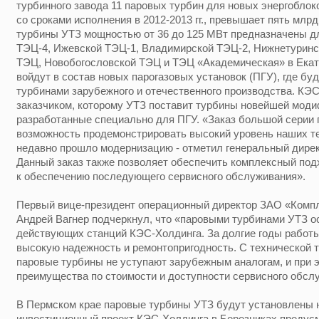
турбинного завода 11 паровых турбин для новых энергоблок
со сроками исполнения в 2012-2013 гг., превышает пять млр
турбины УТЗ мощностью от 36 до 125 МВт предназначены д
ТЭЦ-4, Ижевской ТЭЦ-1, Владимирской ТЭЦ-2, Нижнетуринс
ТЭЦ, Новобогословской ТЭЦ и ТЭЦ «Академическая» в Екат
войдут в состав новых парогазовых установок (ПГУ), где буд
турбинами зарубежного и отечественного производства. КЭ
заказчиком, которому УТЗ поставит турбины новейшей модифи
разработанные специально для ПГУ. «Заказ большой серии 
возможность продемонстрировать высокий уровень наших те
недавно прошло модернизацию - отметил генеральный дирек
Данный заказ также позволяет обеспечить комплексный подх
к обеспечению последующего сервисного обслуживания».
Первый вице-президент операционный директор ЗАО «Комп
Андрей Вагнер подчеркнул, что «паровыми турбинами УТЗ 
действующих станций КЭС-Холдинга. За долгие годы работ
высокую надежность и ремонтопригодность. С технической 
паровые турбины не уступают зарубежным аналогам, и при 
преимущества по стоимости и доступности сервисного обсл
В Пермском крае паровые турбины УТЗ будут установлены 
инвестиционный проект КЭС-Холдинга в Березниках предус