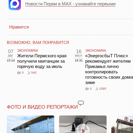
Новости Перми в MAX - узнавайте первыми
Нравится
ВОЗМОЖНО, ВАМ ПОНРАВИТСЯ
07
ЭКОНОМИКА
16
ЭКОНОМИКА
авг
Жители Пермского края
июл
«ЭнергосбыТ Плюс»
получили квитанции за
рекомендует жителям
15:14
16:31
горячую воду за июль
Прикамья лично
контролировать
0
540
готовность своих домо
зиме
0
1095
ФОТО И ВИДЕО РЕПОРТАЖИ