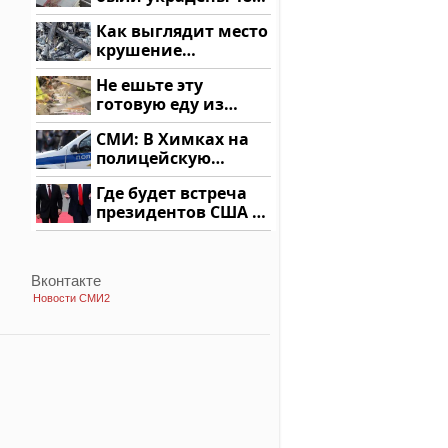
миллионов рублей
Как выглядит место
крушение
вертолета на
Не ешьте эту
Кавказе: смотреть
готовую еду из
магазина: список
СМИ: В Химках на
полицейскую
машину напали и
Где будет встреча
подожгли.
президентов США и
России: Европа?
Вконтакте
Новости СМИ2