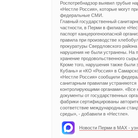
Роспотребнадзор выявил грубые на
«Нестле Россия», которые могут п
федеральные СМИ.
Главный государственный санитарн
частности, в Перми в филиале «Не
паспорт канцерогеноопасной орган
правила при производстве хлебобул
прокуратуры Свердловского района
нарушения не были устранены. На 
хранение продовольственного сырья
Кроме того, нарушения также были
Кубань» и «КО «Россия» в Самарск
«Нестле Россия» сообщили федера
санитарным правилам устраняются 
контролирующими органами». «Все
документы от государственных орга
фабрики сертифицированы авторите
соответствие международным станд
среды», - добавили в «Нестле».
Новости Перми в MAX - уз