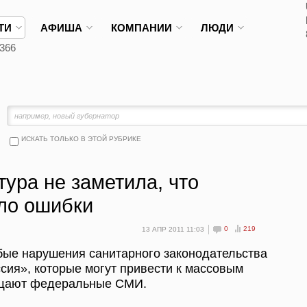
ТИ
АФИША
КОМПАНИИ
ЛЮДИ
366
ИСКАТЬ ТОЛЬКО В ЭТОЙ РУБРИКЕ
ура не заметила, что
ло ошибки
0
219
13 АПР 2011 11:03
бые нарушения санитарного законодательства
сия», которые могут привести к массовым
бщают федеральные СМИ.