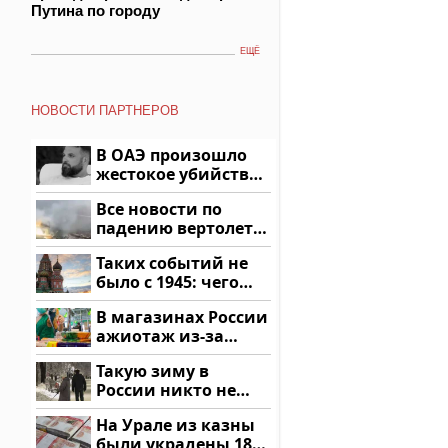
Путина по городу
ЕЩЁ
НОВОСТИ ПАРТНЕРОВ
В ОАЭ произошло
жестокое убийство
криптомиллионера
Все новости по
падению вертолета
на Кавказе: читать
Таких событий не
здесь
было с 1945: чего
ждать всем нам?
В магазинах России
ажиотаж из-за
этого продукта: что
Такую зиму в
купить?
России никто не
ждал: как так?!
На Урале из казны
были украдены 18