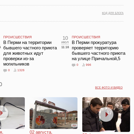
КОД ДЛЯ БЛОГА
ПРОИСШЕСТВИЯ
10
ПРОИСШЕСТВИЯ
л
В Перми на территории
июл
В Перми прокуратура
бывшего частного приюта
проверяет территорию
6
11:16
для животных идут
бывшего частного приюта
проверки из-за
на улице Причальной,5
могильников
0
996
0
1326
ВСЕ ФОТО И ВИДЕО
я.
02 августа.