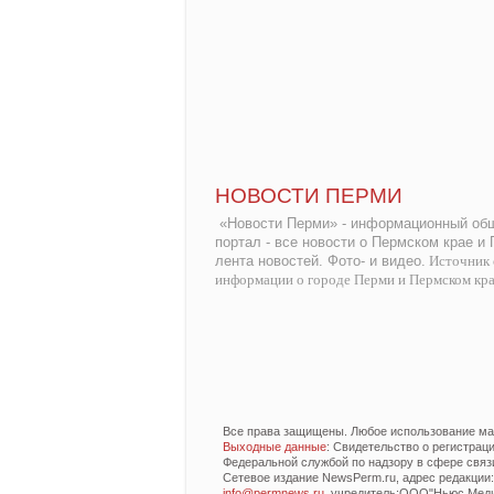
НОВОСТИ ПЕРМИ
«Новости Перми» - информационный общ
портал - все новости о Пермском крае и
лента новостей. Фото- и видео.
Источник 
информации о городе Перми и Пермском кр
Все права защищены. Любое использование мат
Выходные данные
: Свидетельство о регистра
Федеральной службой по надзору в сфере связ
Сетевое издание NewsPerm.ru, адрес редакции: 6
info@permnews.ru
, учредитель:ООО"Ньюс Медиа