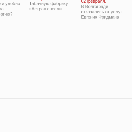
02 февраля.
 и удобно
Табачную фабрику
В Волгограде
за
«Астра» снесли
отказались от услуг
ергию?
Евгения Фридмана