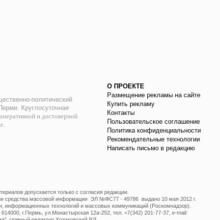
О ПРОЕКТЕ
Размещение рекламы на сайте
ественно-политический
Купить рекламу
 Перми. Круглосуточная
Контакты
оперативной и достоверной
Пользовательское соглашение
ае.
Политика конфиденциальности
Рекомендательные технологии
Написать письмо в редакцию
ериалов допускается только с согласия редакции.
ции средства массовой информации ЭЛ №ФС77 - 49786 выдано 10 мая 2012 г.
и, информационных технологий и массовых коммуникаций (Роскомнадзор).
14000, г.Пермь, ул.Монастырская 12а-252, тел. +7(342) 201-77-37, e-mail:
", главный редактор Ходаковский Р.Л.