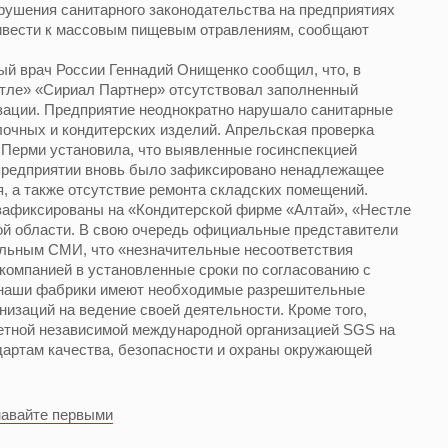
рушения санитарного законодательства на предприятиях
ривести к массовым пищевым отравлениям, сообщают
ый врач России Геннадий Онищенко сообщил, что, в
стле» «Сириал Партнер» отсутствовал заполненный
изации. Предприятие неоднократно нарушало санитарные
очных и кондитерских изделий. Апрельская проверка
 Перми установила, что выявленные госинспекцией
предприятии вновь было зафиксировано ненадлежащее
, а также отсутствие ремонта складских помещений.
 зафиксированы на «Кондитерской фирме «Алтай», «Нестле
ой области. В свою очередь официальные представители
льным СМИ, что «незначительные несоответствия
компанией в установленные сроки по согласованию с
 наши фабрики имеют необходимые разрешительные
низаций на ведение своей деятельности. Кроме того,
тной независимой международной организацией SGS на
артам качества, безопасности и охраны окружающей
навайте первыми