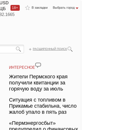
USD
18+
В закладки
Выбрать город
ЦБ
82.1665
РАСШИРЕННЫЙ ПОИСК
ИНТЕРЕСНОЕ
Жители Пермского края
получили квитанции за
горячую воду за июль
Ситуация с топливом в
Прикамье стабильна, число
жалоб упало в пять раз
«Пермэнергосбыт»
предупредил о финансовых