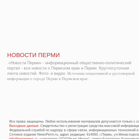
НОВОСТИ ПЕРМИ
«Новости Перми» - информационный общественно-политический
портал - все новости о Пермском крае и Перми. Круглосуточная
лента новостей. Фото- и видео.
Источник оперативной и достоверной
информации о городе Перми и Пермском крае.
Все права защищены. Любое использование материалов допускается только с со
Выходные данные
: Свидетельство о регистрации средства массовой информац
Федеральной службой по надзору в сфере связи, информационных технологий и
Сетевое издание NewsPerm.ru, адрес редакции: 614000, г.Пермь, ул.Монастырская 
info@permnews.ru
, учредитель:ООО"Ньюс Медиа", главный редактор Ходаковский