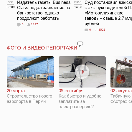
авг
Издатель газеты Business
июл
Суд постановил взыск
Class подал заявление на
с экс-руководителей 
03:09
14:28
банкротство, однако
«Мотовилихинские
продолжит работать
заводы» свыше 2,7 мл
рублей
0
1897
0
3521
ФОТО И ВИДЕО РЕПОРТАЖИ
20 марта.
09 сентября.
02 августа
Строительство нового
Как быстро и удобно
Табачную
аэропорта в Перми
заплатить за
«Астра» с
электроэнергию?