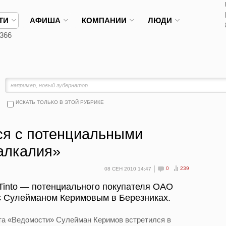
ТИ
АФИША
КОМПАНИИ
ЛЮДИ
366
ИСКАТЬ ТОЛЬКО В ЭТОЙ РУБРИКЕ
ся с потенциальными
алкалия»
0
239
08 СЕН 2010 14:47
Tinto — потенциального покупателя ОАО
с Сулейманом Керимовым в Березниках.
зета «Ведомости» Сулейман Керимов встретился в