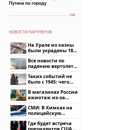
Путина по городу
ЕЩЁ
НОВОСТИ ПАРТНЕРОВ
На Урале из казны
были украдены 18
миллионов рублей
Все новости по
падению вертолета
на Кавказе: читать
Таких событий не
здесь
было с 1945: чего
ждать всем нам?
В магазинах России
ажиотаж из-за
этого продукта: что
СМИ: В Химках на
купить?
полицейскую
машину напали и
Где будет встреча
подожгли.
президентов США и