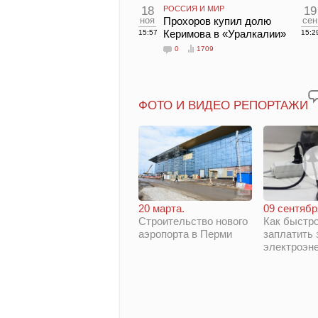
18
РОССИЯ И МИР
19
ноя
Прохоров купил долю
сен
Керимова в «Уралкалии»
15:57
15:2
0
1709
ФОТО И ВИДЕО РЕПОРТАЖИ
20 марта.
09 сентябр
Строительство нового
Как быстро
аэропорта в Перми
заплатить 
электроэн