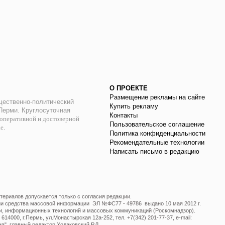
О ПРОЕКТЕ
Размещение рекламы на сайте
ественно-политический
Купить рекламу
 Перми. Круглосуточная
Контакты
оперативной и достоверной
Пользовательское соглашение
ае.
Политика конфиденциальности
Рекомендательные технологии
Написать письмо в редакцию
ериалов допускается только с согласия редакции.
ции средства массовой информации ЭЛ №ФС77 - 49786 выдано 10 мая 2012 г.
и, информационных технологий и массовых коммуникаций (Роскомнадзор).
14000, г.Пермь, ул.Монастырская 12а-252, тел. +7(342) 201-77-37, e-mail:
", главный редактор Ходаковский Р.Л.