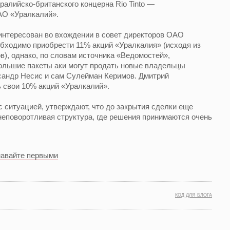
ралийско-британского концерна Rio Tinto —
АО «Уралкалий».
интересован во вхождении в совет директоров ОАО
еобходимо приобрести 11% акций «Уралкалия» (исходя из
в), однако, по словам источника «Ведомостей»,
большие пакеты аки могут продать новые владельцы
сандр Несис и сам Сулейман Керимов. Дмитрий
 свои 10% акций «Уралкалий».
с ситуацией, утверждают, что до закрытия сделки еще
 неповоротливая структура, где решения принимаются очень
навайте первыми
КОД ДЛЯ БЛОГА