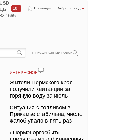
USD
18+
В закладки
Выбрать город
ЦБ
82.1665
РАСШИРЕННЫЙ ПОИСК
ИНТЕРЕСНОЕ
Жители Пермского края
получили квитанции за
горячую воду за июль
Ситуация с топливом в
Прикамье стабильна, число
жалоб упало в пять раз
«Пермэнергосбыт»
предупредил о финансовых