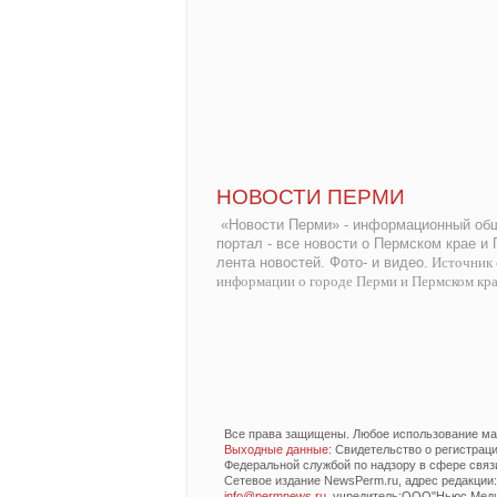
НОВОСТИ ПЕРМИ
«Новости Перми» - информационный общ
портал - все новости о Пермском крае и
лента новостей. Фото- и видео.
Источник 
информации о городе Перми и Пермском кр
Все права защищены. Любое использование мат
Выходные данные
: Свидетельство о регистра
Федеральной службой по надзору в сфере связ
Сетевое издание NewsPerm.ru, адрес редакции: 6
info@permnews.ru
, учредитель:ООО"Ньюс Медиа