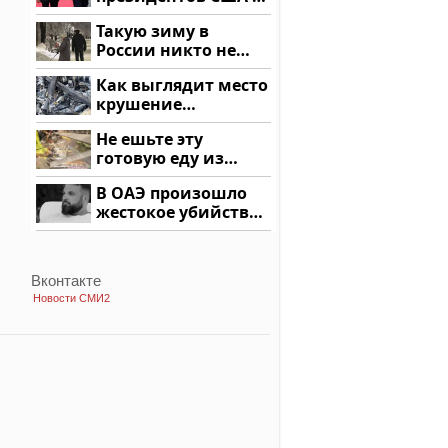
России: Европа?
Такую зиму в
России никто не
ждал: как так?!
Как выглядит место
крушение
вертолета на
Не ешьте эту
Кавказе: смотреть
готовую еду из
магазина: список
В ОАЭ произошло
жестокое убийство
криптомиллионера
Вконтакте
Новости СМИ2