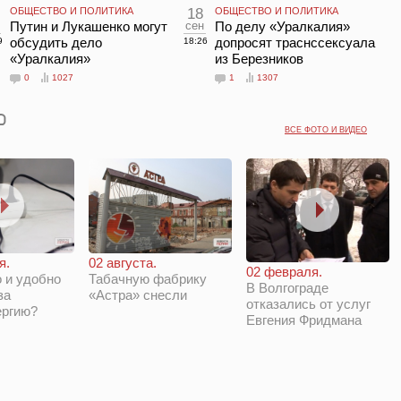
ОБЩЕСТВО И ПОЛИТИКА
18
ОБЩЕСТВО И ПОЛИТИКА
Путин и Лукашенко могут
сен
По делу «Уралкалия»
обсудить дело
допросят траснссексуала
9
18:26
«Уралкалия»
из Березников
0
1027
1
1307
ВСЕ ФОТО И ВИДЕО
я.
02 августа.
02 февраля.
 и удобно
Табачную фабрику
В Волгограде
за
«Астра» снесли
отказались от услуг
ергию?
Евгения Фридмана