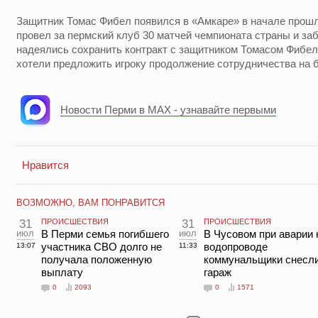
Защитник Томас Фибел появился в «Амкаре» в начале прошло
провел за пермский клуб 30 матчей чемпионата страны и за
надеялись сохранить контракт с защитником Томасом Фибеле
хотели предложить игроку продолжение сотрудничества на 
Новости Перми в MAX - узнавайте первыми
Нравится
ВОЗМОЖНО, ВАМ ПОНРАВИТСЯ
31
ПРОИСШЕСТВИЯ
31
ПРОИСШЕСТВИЯ
июл
В Перми семья погибшего
июл
В Чусовом при аварии 
участника СВО долго не
водопроводе
13:07
11:33
получала положенную
коммунальщики снесл
выплату
гараж
0
2093
0
1571