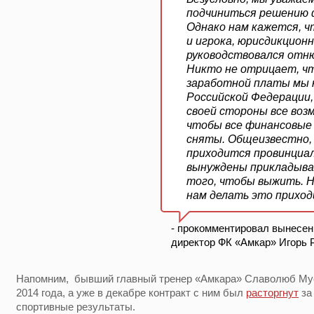
подчиниться решению 
Однако нам кажется, ч
и игрока, юрисдикцион
руководствовался отню
Никто не отрицает, ч
заработной платы мы н
Российской Федерации
своей стороны все воз
чтобы все финансовые
сняты. Общеизвестно, 
приходится провинциа
вынуждены прикладыва
того, чтобы выжить. 
нам делать это приход
- прокомментировал вынесен
директор ФК «Амкар» Игорь 
Напомним, бывший главный тренер «Амкара» Славолюб Мус
2014 года, а уже в декабре контракт с ним был
расторгнут
за
спортивные результаты.