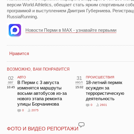
версии World Athletics, обещает стать ярким спортивным со
программой и выступлением Дмитрия Губерниева. Регистрац
RussiaRunning.
Новости Перми в MAX - узнавайте первыми
Нравится
ВОЗМОЖНО, ВАМ ПОНРАВИТСЯ
02
АВТО
31
ПРОИСШЕСТВИЯ
авг
В Перми с 3 августа
июл
18-летний пермяк
изменятся маршруты
осужден за
10:45
15:02
восьми автобусов из-за
террористическую
нового этапа ремонта
деятельность
улицы Борчанинова
0
2601
0
2075
ФОТО И ВИДЕО РЕПОРТАЖИ