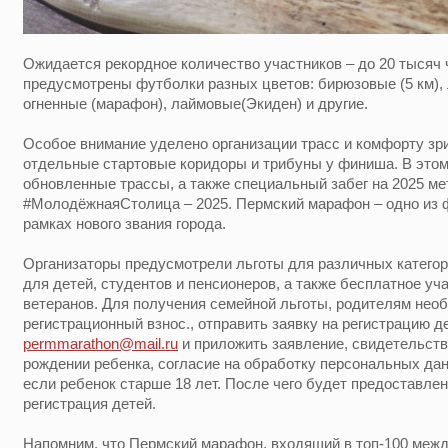
Ожидается рекордное количество участников – до 20 тысяч 
предусмотрены футболки разных цветов: бирюзовые (5 км), л
огненные (марафон), лаймовые(Экиден) и другие.
Особое внимание уделено организации трасс и комфорту зр
отдельные стартовые коридоры и трибуны у финиша. В этом
обновленные трассы, а также специальный забег на 2025 ме
#МолодёжнаяСтолица – 2025. Пермский марафон – одно из 
рамках нового звания города.
Организаторы предусмотрели льготы для различных категор
для детей, студентов и пенсионеров, а также бесплатное уч
ветеранов. Для получения семейной льготы, родителям нео
регистрационный взнос., отправить заявку на регистрацию де
permmarathon@mail.ru
и приложить заявление, свидетельств
рождении ребенка, согласие на обработку персональных дан
если ребенок старше 18 лет. После чего будет предоставле
регистрация детей.
Напомним, что Пермский марафон, входящий в топ-100 меж