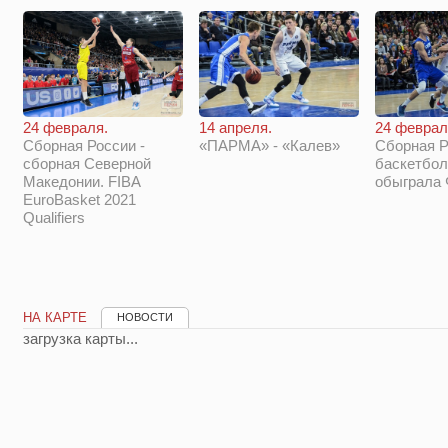
14 апреля.
24 феврал
24 февраля.
«ПАРМА» - «Калев»
Сборная Р
Сборная России -
баскетбол
сборная Северной
обыграла
Македонии. FIBA
EuroBasket 2021
Qualifiers
НА КАРТЕ
НОВОСТИ
загрузка карты...