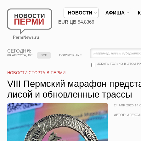
НОВОСТИ
АФИША
НОВОСТИ
ПЕРМИ
EUR ЦБ
94.8366
PermNews.ru
СЕГОДНЯ:
09 АВГУСТА, ВС
ВСЕ
ПОПУЛЯРНЫЕ
ИСКАТЬ ТОЛЬКО В ЭТОЙ Р
НОВОСТИ СПОРТА В ПЕРМИ
VIII Пермский марафон предст
лисой и обновленные трассы
24 АПР 2025 14:
АВТОР: АЛЕКС