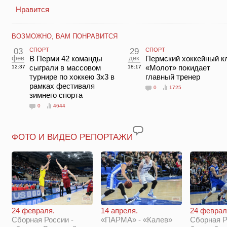
Нравится
ВОЗМОЖНО, ВАМ ПОНРАВИТСЯ
03
СПОРТ
29
СПОРТ
фев
В Перми 42 команды
дек
Пермский хоккейный к
сыграли в массовом
«Молот» покидает
12:37
18:17
турнире по хоккею 3х3 в
главный тренер
рамках фестиваля
0
1725
зимнего спорта
0
4644
ФОТО И ВИДЕО РЕПОРТАЖИ
14 апреля.
24 феврал
24 февраля.
«ПАРМА» - «Калев»
Сборная Р
Сборная России -