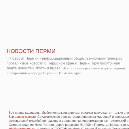
НОВОСТИ ПЕРМИ
«Новости Перми» - информационный общественно-политический
портал - все новости о Пермском крае и Перми. Круглосуточная
лента новостей. Фото- и видео.
Источник оперативной и достоверной
информации о городе Перми и Пермском крае.
Все права защищены. Любое использование материалов допускается только с со
Выходные данные
: Свидетельство о регистрации средства массовой информац
Федеральной службой по надзору в сфере связи, информационных технологий и
Сетевое издание NewsPerm.ru, адрес редакции: 614000, г.Пермь, ул.Монастырская 
info@permnews.ru
, учредитель:ООО"Ньюс Медиа", главный редактор Ходаковский