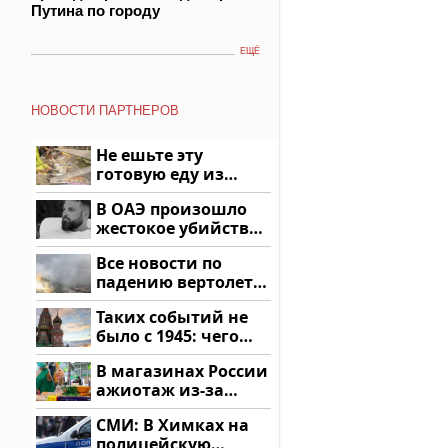
Путина по городу
ЕЩЁ
НОВОСТИ ПАРТНЕРОВ
Не ешьте эту
готовую еду из
магазина: список
В ОАЭ произошло
жестокое убийство
криптомиллионера
Все новости по
падению вертолета
на Кавказе: читать
Таких событий не
здесь
было с 1945: чего
ждать всем нам?
В магазинах России
ажиотаж из-за
этого продукта: что
СМИ: В Химках на
купить?
полицейскую