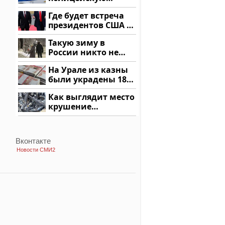
машину напали и
Где будет встреча
подожгли.
президентов США и
России: Европа?
Такую зиму в
России никто не
ждал: как так?!
На Урале из казны
были украдены 18
миллионов рублей
Как выглядит место
крушение
вертолета на
Кавказе: смотреть
Вконтакте
Новости СМИ2