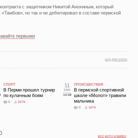
контракта с защитником Никитой Анохиным, который
 «Тамбов», но так и не дебютировал в составе пермской
навайте первыми
КОД ДЛЯ БЛОГА
СПОРТ
11
ПРОИСШЕСТВИЯ
В Перми прошел турнир
сен
В пермской спортивной
по кулачным боям
школе «Молот» травили
6
13:38
мальчика
0
3376
0
1674
ВСЕ ФОТО И ВИДЕО