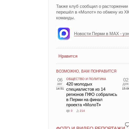
Также клуб сообщил о расторжении 
перешёл в «Молот» по обмену из ХК
команды.
Новости Перми в MAX - уз
Нравится
ВОЗМОЖНО, ВАМ ПОНРАВИТСЯ
06
ОБЩЕСТВО И ПОЛИТИКА
02
авг
420 молодых
дек
специалистов из 14
14:51
15:0
регионов ПФО собрались
в Перми на финал
проекта «МолоТ»
0
214
ФОТО И ВИДЕО РЕПОРТАЖИ