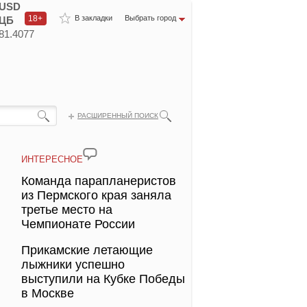
USD
18+
В закладки
Выбрать город
ЦБ
81.4077
РАСШИРЕННЫЙ ПОИСК
ИНТЕРЕСНОЕ
Команда парапланеристов
из Пермского края заняла
третье место на
Чемпионате России
Прикамские летающие
лыжники успешно
выступили на Кубке Победы
в Москве