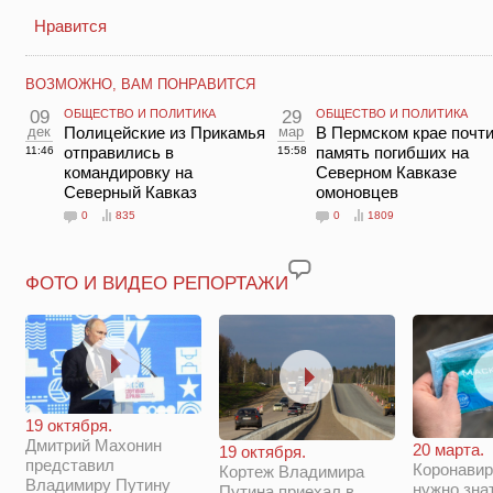
Нравится
ВОЗМОЖНО, ВАМ ПОНРАВИТСЯ
09
ОБЩЕСТВО И ПОЛИТИКА
29
ОБЩЕСТВО И ПОЛИТИКА
дек
Полицейские из Прикамья
мар
В Пермском крае почт
отправились в
память погибших на
11:46
15:58
командировку на
Северном Кавказе
Северный Кавказ
омоновцев
0
835
0
1809
ФОТО И ВИДЕО РЕПОРТАЖИ
19 октября.
Дмитрий Махонин
20 марта.
19 октября.
представил
Коронавир
Кортеж Владимира
Владимиру Путину
нужно зна
Путина приехал в