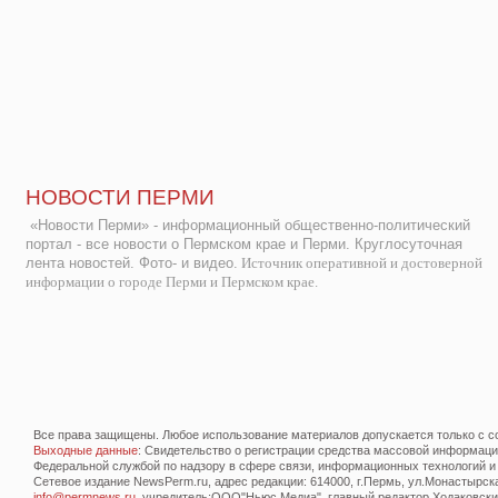
НОВОСТИ ПЕРМИ
«Новости Перми» - информационный общественно-политический
портал - все новости о Пермском крае и Перми. Круглосуточная
лента новостей. Фото- и видео.
Источник оперативной и достоверной
информации о городе Перми и Пермском крае.
Все права защищены. Любое использование материалов допускается только с со
Выходные данные
: Свидетельство о регистрации средства массовой информац
Федеральной службой по надзору в сфере связи, информационных технологий и
Сетевое издание NewsPerm.ru, адрес редакции: 614000, г.Пермь, ул.Монастырская 
info@permnews.ru
, учредитель:ООО"Ньюс Медиа", главный редактор Ходаковский