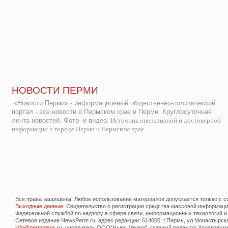
НОВОСТИ ПЕРМИ
«Новости Перми» - информационный общественно-политический
портал - все новости о Пермском крае и Перми. Круглосуточная
лента новостей. Фото- и видео.
Источник оперативной и достоверной
информации о городе Перми и Пермском крае.
Все права защищены. Любое использование материалов допускается только с со
Выходные данные
: Свидетельство о регистрации средства массовой информац
Федеральной службой по надзору в сфере связи, информационных технологий и
Сетевое издание NewsPerm.ru, адрес редакции: 614000, г.Пермь, ул.Монастырская 
info@permnews.ru
, учредитель:ООО"Ньюс Медиа", главный редактор Ходаковский