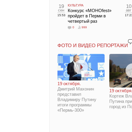
19
КУЛЬТУРА
10
сен
Конкурс «МОНОfest»
авг
пройдет в Перми в
15:53
17:2
четвертый раз
0
999
ФОТО И ВИДЕО РЕПОРТАЖИ
19 октября.
Дмитрий Махонин
19 октября
представил
Кортеж Вл
Владимиру Путину
Путина при
итоги программы
город из П
«Пермь-300»