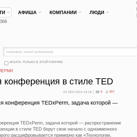
ТИ
АФИША
КОМПАНИИ
ЛЮДИ
366
ИСКАТЬ ТОЛЬКО В ЭТОЙ РУБРИКЕ
ПЕРМИ
я конференция в стиле TED
0
357
03 СЕН 2010 14:19
тся конференция TEDxPerm, задача которой —
нференция TEDxPerm, задача которой — распространение
ференции в стиле TED берут свое начало с одноименного
орого расшифровывается примерно как «Технологии,