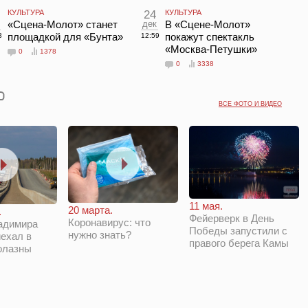
КУЛЬТУРА
24
КУЛЬТУРА
«Сцена-Молот» станет
дек
В «Сцене-Молот»
площадкой для «Бунта»
покажут спектакль
3
12:59
«Москва-Петушки»
0
1378
0
3338
ВСЕ ФОТО И ВИДЕО
11 мая.
20 марта.
.
Фейерверк в День
Коронавирус: что
адимира
Победы запустили с
нужно знать?
ехал в
правого берега Камы
олазны