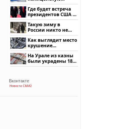
машину напали и
Где будет встреча
подожгли.
президентов США и
России: Европа?
Такую зиму в
России никто не
ждал: как так?!
Как выглядит место
крушение
вертолета на
На Урале из казны
Кавказе: смотреть
были украдены 18
миллионов рублей
Вконтакте
Новости СМИ2