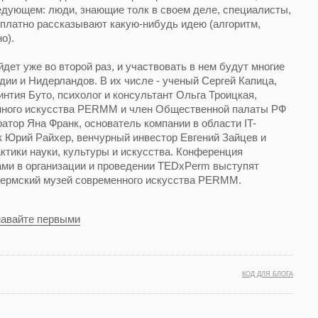
ледующем: люди, знающие толк в своем деле, специалисты,
платно рассказывают какую-нибудь идею (алгоритм,
о).
ет уже во второй раз, и участвовать в нем будут многие
дии и Нидерландов. В их числе - ученый Сергей Капица,
тия Буто, психолог и консультант Ольга Троицкая,
нного искусства PERMM и член Общественной палаты РФ
атор Яна Франк, основатель компании в области IT-
 Юрий Райхер, венчурный инвестор Евгений Зайцев и
ктики науки, культуры и искусства. Конференция
ами в организации и проведении TEDxPerm выступят
Пермский музей современного искусства PERMM.
навайте первыми
КОД ДЛЯ БЛОГА