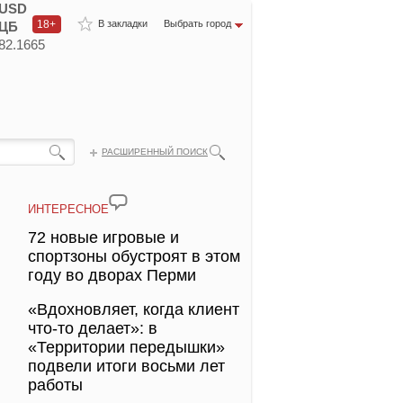
USD
18+
В закладки
Выбрать город
ЦБ
82.1665
РАСШИРЕННЫЙ ПОИСК
ИНТЕРЕСНОЕ
72 новые игровые и
спортзоны обустроят в этом
году во дворах Перми
«Вдохновляет, когда клиент
что-то делает»: в
«Территории передышки»
подвели итоги восьми лет
работы