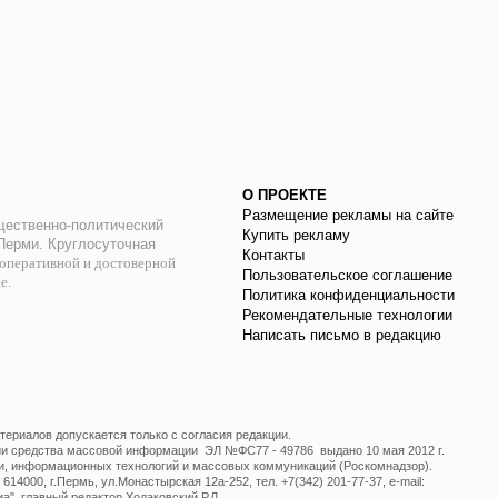
О ПРОЕКТЕ
Размещение рекламы на сайте
ественно-политический
Купить рекламу
 Перми. Круглосуточная
Контакты
оперативной и достоверной
Пользовательское соглашение
ае.
Политика конфиденциальности
Рекомендательные технологии
Написать письмо в редакцию
ериалов допускается только с согласия редакции.
ции средства массовой информации ЭЛ №ФС77 - 49786 выдано 10 мая 2012 г.
и, информационных технологий и массовых коммуникаций (Роскомнадзор).
14000, г.Пермь, ул.Монастырская 12а-252, тел. +7(342) 201-77-37, e-mail:
", главный редактор Ходаковский Р.Л.