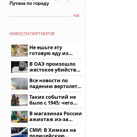
Путина по городу
ЕЩЁ
НОВОСТИ ПАРТНЕРОВ
Не ешьте эту
готовую еду из
магазина: список
В ОАЭ произошло
жестокое убийство
криптомиллионера
Все новости по
падению вертолета
на Кавказе: читать
Таких событий не
здесь
было с 1945: чего
ждать всем нам?
В магазинах России
ажиотаж из-за
этого продукта: что
СМИ: В Химках на
купить?
полицейскую