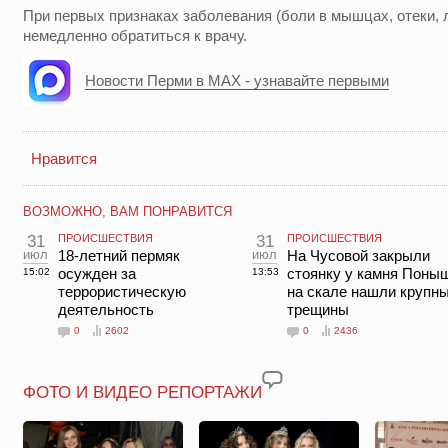
При первых признаках заболевания (боли в мышцах, отеки,
немедленно обратиться к врачу.
Новости Перми в MAX - узнавайте первыми
Нравится
ВОЗМОЖНО, ВАМ ПОНРАВИТСЯ
31
ПРОИСШЕСТВИЯ
31
ПРОИСШЕСТВИЯ
июл
18-летний пермяк
июл
На Чусовой закрыли
осужден за
стоянку у камня Поны
15:02
13:53
террористическую
на скале нашли крупн
деятельность
трещины
0
2602
0
2436
ФОТО И ВИДЕО РЕПОРТАЖИ