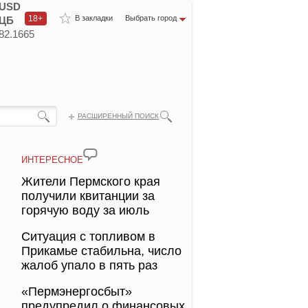
USD
18+
В закладки
Выбрать город
ЦБ
82.1665
РАСШИРЕННЫЙ ПОИСК
ИНТЕРЕСНОЕ
Жители Пермского края
получили квитанции за
горячую воду за июль
Ситуация с топливом в
Прикамье стабильна, число
жалоб упало в пять раз
«Пермэнергосбыт»
предупредил о финансовых