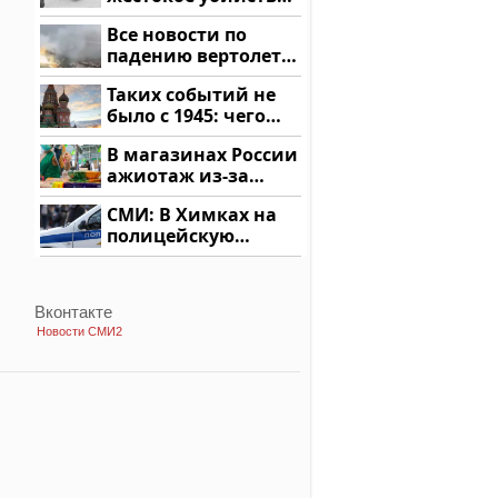
криптомиллионера
Все новости по
падению вертолета
на Кавказе: читать
Таких событий не
здесь
было с 1945: чего
ждать всем нам?
В магазинах России
ажиотаж из-за
этого продукта: что
СМИ: В Химках на
купить?
полицейскую
машину напали и
подожгли.
Вконтакте
Новости СМИ2