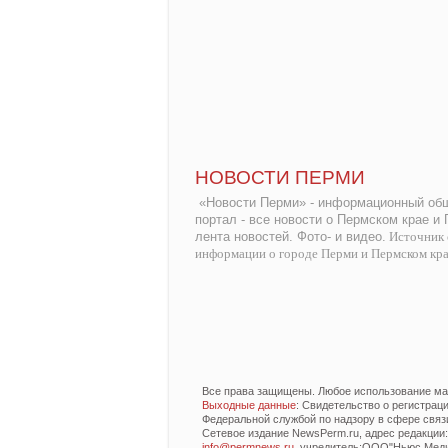
НОВОСТИ ПЕРМИ
«Новости Перми» - информационный общ
портал - все новости о Пермском крае и
лента новостей. Фото- и видео.
Источник 
информации о городе Перми и Пермском кр
Все права защищены. Любое использование мат
Выходные данные
: Свидетельство о регистра
Федеральной службой по надзору в сфере связ
Сетевое издание NewsPerm.ru, адрес редакции: 6
info@permnews.ru
, учредитель:ООО"Ньюс Медиа