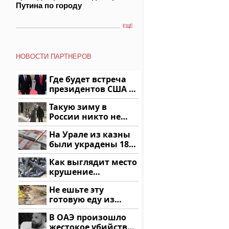
Путина по городу
ЕЩЁ
НОВОСТИ ПАРТНЕРОВ
Где будет встреча
президентов США и
России: Европа?
Такую зиму в
России никто не
ждал: как так?!
На Урале из казны
были украдены 18
миллионов рублей
Как выглядит место
крушение
вертолета на
Не ешьте эту
Кавказе: смотреть
готовую еду из
магазина: список
В ОАЭ произошло
жестокое убийство