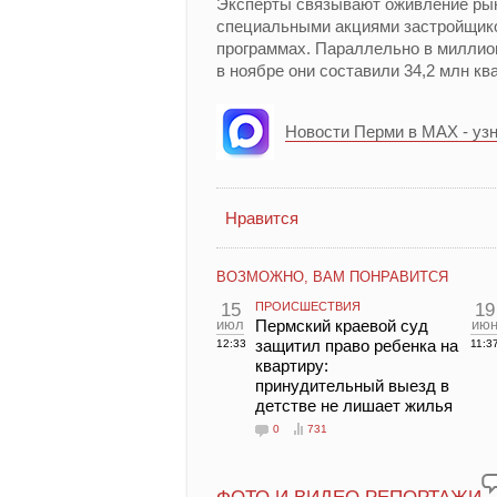
Эксперты связывают оживление рын
специальными акциями застройщико
программах. Параллельно в милли
в ноябре они составили 34,2 млн кв
Новости Перми в MAX - уз
Нравится
ВОЗМОЖНО, ВАМ ПОНРАВИТСЯ
15
ПРОИСШЕСТВИЯ
19
июл
Пермский краевой суд
ию
защитил право ребенка на
12:33
11:3
квартиру:
принудительный выезд в
детстве не лишает жилья
0
731