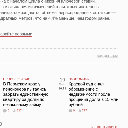
ка с началом цикла снижения ключевой ставки,
в и ожиданиями изменений в льготных ипотечных
онниках сокращаются объёмы нераспроданных остатков —
адратных метров, что на 4,4% меньше, чем годом ранее.
навайте первыми
КОД ДЛЯ БЛОГА
ПРОИСШЕСТВИЯ
19
ЭКОНОМИКА
н
В Пермском крае у
мая
Краевой суд снял
пенсионера пытались
обременение с
7
10:31
забрать единственную
недвижимости после
квартиру за долги по
прощения долга в 15 млн
незаконному займу
рублей
0
937
0
777
ВСЕ ФОТО И ВИДЕО