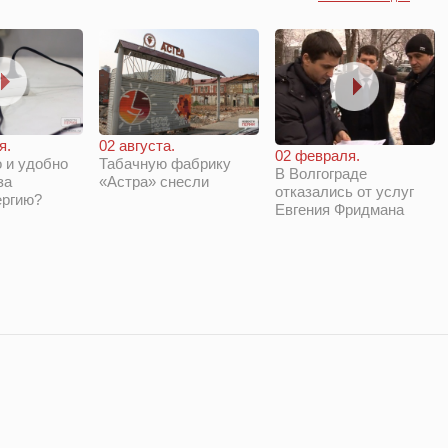
я.
02 августа.
02 февраля.
 и удобно
Табачную фабрику
В Волгограде
за
«Астра» снесли
отказались от услуг
ергию?
Евгения Фридмана