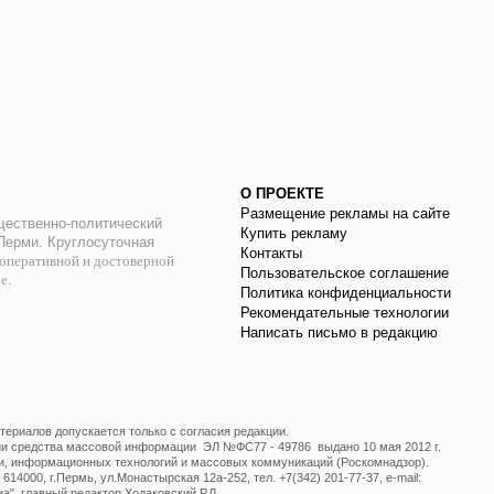
О ПРОЕКТЕ
Размещение рекламы на сайте
ественно-политический
Купить рекламу
 Перми. Круглосуточная
Контакты
оперативной и достоверной
Пользовательское соглашение
ае.
Политика конфиденциальности
Рекомендательные технологии
Написать письмо в редакцию
ериалов допускается только с согласия редакции.
ции средства массовой информации ЭЛ №ФС77 - 49786 выдано 10 мая 2012 г.
и, информационных технологий и массовых коммуникаций (Роскомнадзор).
14000, г.Пермь, ул.Монастырская 12а-252, тел. +7(342) 201-77-37, e-mail:
", главный редактор Ходаковский Р.Л.