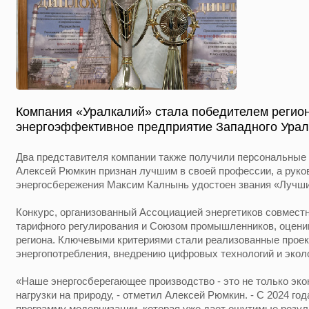
Компания «Уралкалий» стала победителем регио
энергоэффективное предприятие Западного Урала
Два представителя компании также получили персональные 
Алексей Рюмкин признан лучшим в своей профессии, а руко
энергосбережения Максим Калнынь удостоен звания «Лучши
Конкурс, организованный Ассоциацией энергетиков совмест
тарифного регулирования и Союзом промышленников, оцени
региона. Ключевыми критериями стали реализованные прое
энергопотребления, внедрению цифровых технологий и эколо
«Наше энергосберегающее производство - это не только эко
нагрузки на природу, - отметил Алексей Рюмкин. - С 2024 г
программу модернизации, которая уже дает ощутимые резул