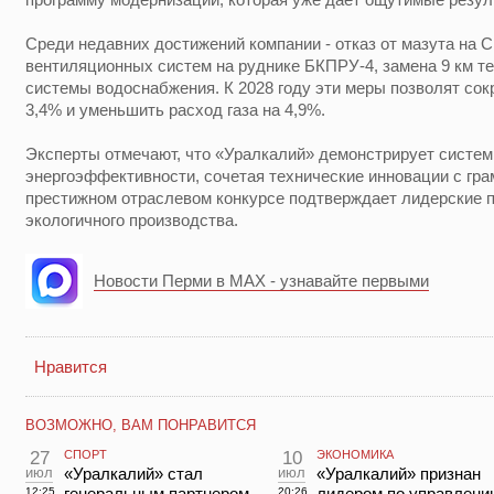
Среди недавних достижений компании - отказ от мазута на 
вентиляционных систем на руднике БКПРУ-4, замена 9 км те
системы водоснабжения. К 2028 году эти меры позволят сок
3,4% и уменьшить расход газа на 4,9%.
Эксперты отмечают, что «Уралкалий» демонстрирует систем
энергоэффективности, сочетая технические инновации с гр
престижном отраслевом конкурсе подтверждает лидерские п
экологичного производства.
Новости Перми в MAX - узнавайте первыми
Нравится
ВОЗМОЖНО, ВАМ ПОНРАВИТСЯ
27
СПОРТ
10
ЭКОНОМИКА
июл
«Уралкалий» стал
июл
«Уралкалий» признан
генеральным партнером
лидером по управлени
12:25
20:26