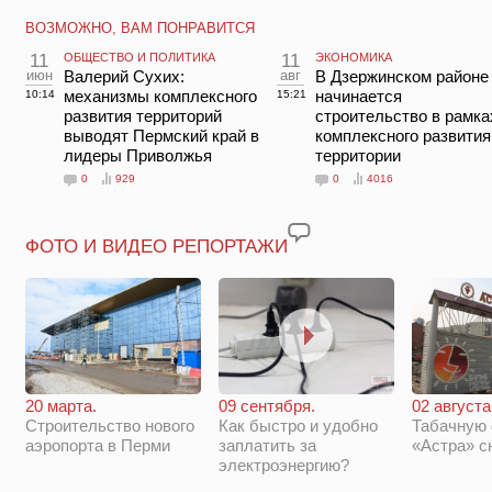
ВОЗМОЖНО, ВАМ ПОНРАВИТСЯ
11
ОБЩЕСТВО И ПОЛИТИКА
11
ЭКОНОМИКА
июн
Валерий Сухих:
авг
В Дзержинском районе
механизмы комплексного
начинается
10:14
15:21
развития территорий
строительство в рамка
выводят Пермский край в
комплексного развития
лидеры Приволжья
территории
0
929
0
4016
ФОТО И ВИДЕО РЕПОРТАЖИ
20 марта.
09 сентября.
02 августа
Строительство нового
Как быстро и удобно
Табачную
аэропорта в Перми
заплатить за
«Астра» с
электроэнергию?