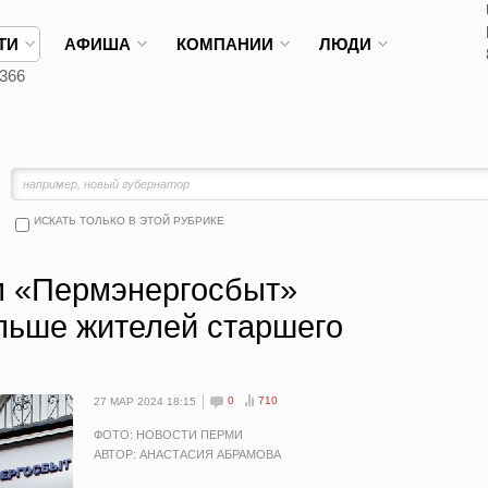
ТИ
АФИША
КОМПАНИИ
ЛЮДИ
366
ИСКАТЬ ТОЛЬКО В ЭТОЙ РУБРИКЕ
м «Пермэнергосбыт»
ольше жителей старшего
0
710
27 МАР 2024 18:15
ФОТО: НОВОСТИ ПЕРМИ
АВТОР: АНАСТАСИЯ АБРАМОВА