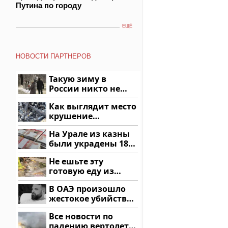
Путина по городу
ЕЩЁ
НОВОСТИ ПАРТНЕРОВ
Такую зиму в
России никто не
ждал: как так?!
Как выглядит место
крушение
вертолета на
На Урале из казны
Кавказе: смотреть
были украдены 18
миллионов рублей
Не ешьте эту
готовую еду из
магазина: список
В ОАЭ произошло
жестокое убийство
криптомиллионера
Все новости по
падению вертолета