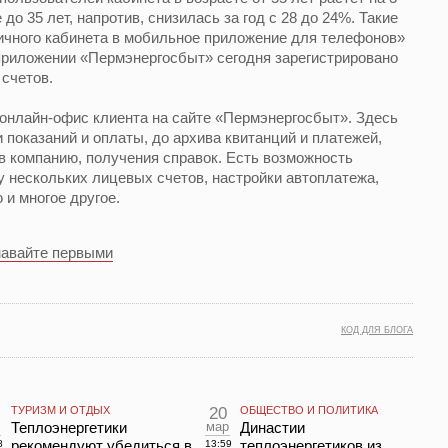
до 35 лет, напротив, снизилась за год с 28 до 24%. Такие
ичного кабинета в мобильное приложение для телефонов»
 приложении «Пермэнергосбыт» сегодня зарегистрировано
 счетов.
онлайн-офис клиента на сайте «Пермэнергосбыт». Здесь
 показаний и оплаты, до архива квитанций и платежей,
в компанию, получения справок. Есть возможность
у нескольких лицевых счетов, настройки автоплатежа,
 и многое другое.
навайте первыми
КОД ДЛЯ БЛОГА
ТУРИЗМ И ОТДЫХ
20
ОБЩЕСТВО И ПОЛИТИКА
Теплоэнергетики
мар
Династии
рекомендуют убедиться в
теплоэнергетиков из
8
13:59