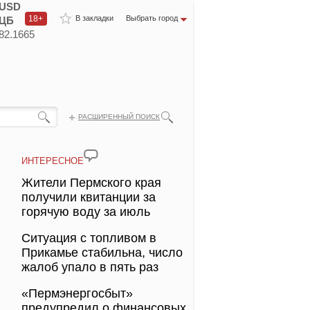
USD
18+
В закладки
Выбрать город
ЦБ
82.1665
РАСШИРЕННЫЙ ПОИСК
ИНТЕРЕСНОЕ
Жители Пермского края
получили квитанции за
горячую воду за июль
Ситуация с топливом в
Прикамье стабильна, число
жалоб упало в пять раз
«Пермэнергосбыт»
предупредил о финансовых