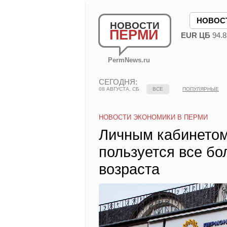
НОВОС
НОВОСТИ
ПЕРМИ
EUR ЦБ
94.8
PermNews.ru
СЕГОДНЯ:
08 АВГУСТА, СБ
ВСЕ
ПОПУЛЯРНЫЕ
НОВОСТИ ЭКОНОМИКИ В ПЕРМИ
Личным кабинето
пользуется все б
возраста