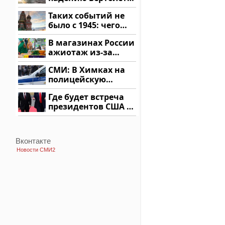
на Кавказе: читать
Таких событий не
здесь
было с 1945: чего
ждать всем нам?
В магазинах России
ажиотаж из-за
этого продукта: что
СМИ: В Химках на
купить?
полицейскую
машину напали и
Где будет встреча
подожгли.
президентов США и
России: Европа?
Вконтакте
Новости СМИ2