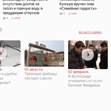
отсутствии долгов за
Кунгура вручен знак
тепло и горячую воду в
«Семейная гордость»
преддверии отпусков
0
1042
0
1014
ВСЕ ФОТО И ВИДЕО
я.
02 августа.
02 февраля.
 и удобно
Табачную фабрику
В Волгограде
за
«Астра» снесли
отказались от услуг
ергию?
Евгения Фридмана