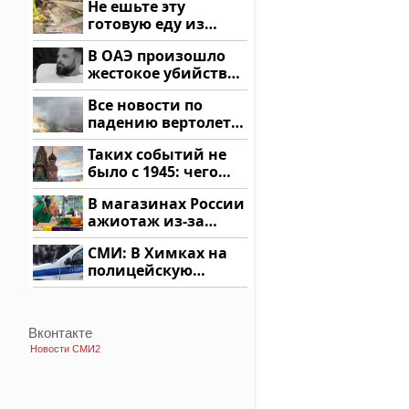
Не ешьте эту
Кавказе: смотреть
готовую еду из
магазина: список
В ОАЭ произошло
жестокое убийство
криптомиллионера
Все новости по
падению вертолета
на Кавказе: читать
Таких событий не
здесь
было с 1945: чего
ждать всем нам?
В магазинах России
ажиотаж из-за
этого продукта: что
СМИ: В Химках на
купить?
полицейскую
машину напали и
подожгли.
Вконтакте
Новости СМИ2