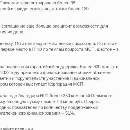
 Прикамье зарегистрировано более 99
лей и юридических лиц, а также более 120
е соглашение еще больше расширит возможности для
ия их дела.
держку. Об этом говорят численные показатели. По итогам
 первое место в ПФО по темпам прироста МСП, шестое – в
на реализация гарантийной поддержки. Более 900 малых и
в 2022 году привлекли финансирование общим объемом
антий и поручительств участников Национальной
ором которой выступает Корпорация МСП.
чала года благодаря НГС более 380 компаний Пермского
ку на общую сумму свыше 7,6 млрд руб. Прирост
одних показателей по количеству поддержанных
ривлеченного финансирования – 51%.
навайте первыми