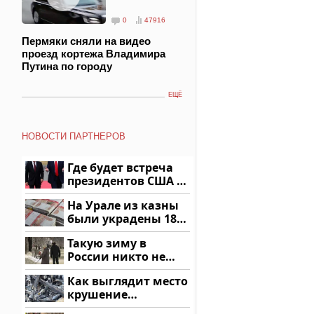
0
47916
Пермяки сняли на видео
проезд кортежа Владимира
Путина по городу
ЕЩЁ
НОВОСТИ ПАРТНЕРОВ
Где будет встреча
президентов США и
России: Европа?
На Урале из казны
были украдены 18
миллионов рублей
Такую зиму в
России никто не
ждал: как так?!
Как выглядит место
крушение
вертолета на