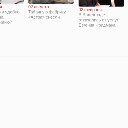
я.
02 августа.
02 февраля.
 и удобно
Табачную фабрику
В Волгограде
за
«Астра» снесли
отказались от услуг
ергию?
Евгения Фридмана