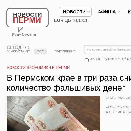
НОВОСТИ
АФИША
НОВОСТИ
ПЕРМИ
EUR ЦБ
93.1901
PermNews.ru
СЕГОДНЯ:
06 АВГУСТА, ЧТ
ВСЕ
ПОПУЛЯРНЫЕ
ИСКАТЬ ТОЛЬКО В ЭТОЙ Р
НОВОСТИ ЭКОНОМИКИ В ПЕРМИ
В Пермском крае в три раза сн
количество фальшивых денег
02 МАР 2023 13:
ФОТО: НОВОС
АВТОР: АНАСТ