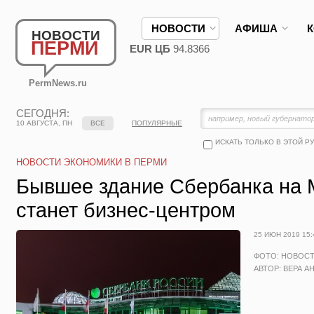
НОВОСТИ
АФИША
НОВОСТИ
ПЕРМИ
EUR ЦБ
94.8366
PermNews.ru
СЕГОДНЯ:
10 АВГУСТА, ПН
ВСЕ
ПОПУЛЯРНЫЕ
ИСКАТЬ ТОЛЬКО В ЭТОЙ Р
НОВОСТИ ЭКОНОМИКИ В ПЕРМИ
Бывшее здание Сбербанка на 
станет бизнес-центром
25 ИЮН 2019 15:
ФОТО: НОВОС
АВТОР: ВЕРА А