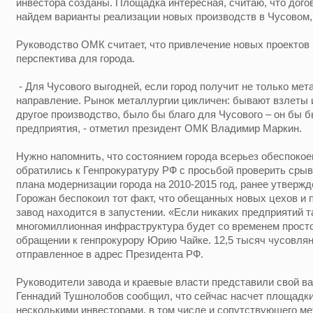
инвестора созданы. Площадка интересная, считаю, что дого
найдем варианты реализации новых производств в Чусовом,
Руководство ОМК считает, что привлечение новых проектов
перспектива для города.
- Для Чусового выгодней, если город получит не только мета
направление. Рынок металлургии цикличен: бывают взлеты 
другое производство, было бы благо для Чусового – он бы б
предприятия, - отметил президент ОМК Владимир Маркин.
Нужно напомнить, что состоянием города всерьез обеспокое
обратились к Генпрокуратуру РФ с просьбой проверить срыв
плана модернизации города на 2010-2015 год, ранее утверж
Горожан беспокоил тот факт, что обещанных новых цехов и п
завод находится в запустении. «Если никаких предприятий та
многомиллионная инфраструктура будет со временем просто
обращении к генпрокурору Юрию Чайке. 12,5 тысяч чусовлян
отправленное в адрес Президента РФ.
Руководители завода и краевые власти представили свой ва
Геннадий Тушнолобов сообщил, что сейчас насчет площадки
несколькими инвесторами, в том числе и сопутствующего ме