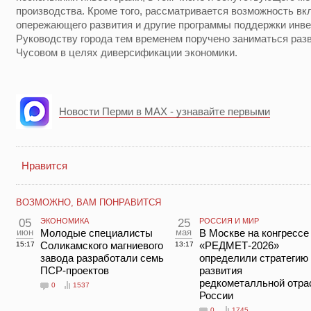
производства. Кроме того, рассматривается возможность вк
опережающего развития и другие программы поддержки инве
Руководству города тем временем поручено заниматься раз
Чусовом в целях диверсификации экономики.
Новости Перми в MAX - узнавайте первыми
Нравится
ВОЗМОЖНО, ВАМ ПОНРАВИТСЯ
05
ЭКОНОМИКА
25
РОССИЯ И МИР
июн
Молодые специалисты
мая
В Москве на конгрессе
Соликамского магниевого
«РЕДМЕТ-2026»
15:17
13:17
завода разработали семь
определили стратегию
ПСР-проектов
развития
редкометалльной отра
0
1537
России
0
1745