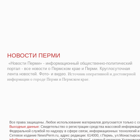
НОВОСТИ ПЕРМИ
«Новости Перми» - информационный общественно-политический
портал - все новости о Пермском крае и Перми. Круглосуточная
лента новостей. Фото- и видео.
Источник оперативной и достоверной
информации о городе Перми и Пермском крае.
Все права защищены. Любое использование материалов допускается только с со
Выходные данные
: Свидетельство о регистрации средства массовой информац
Федеральной службой по надзору в сфере связи, информационных технологий и
Сетевое издание NewsPerm.ru, адрес редакции: 614000, г.Пермь, ул.Монастырская 
info@permnews.ru
, учредитель:ООО"Ньюс Медиа", главный редактор Ходаковский