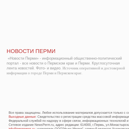
НОВОСТИ ПЕРМИ
«Новости Перми» - информационный общественно-политический
портал - все новости о Пермском крае и Перми. Круглосуточная
лента новостей. Фото- и видео.
Источник оперативной и достоверной
информации о городе Перми и Пермском крае.
Все права защищены. Любое использование материалов допускается только с со
Выходные данные
: Свидетельство о регистрации средства массовой информац
Федеральной службой по надзору в сфере связи, информационных технологий и
Сетевое издание NewsPerm.ru, адрес редакции: 614000, г.Пермь, ул.Монастырская 
info@permnews.ru
, учредитель:ООО"Ньюс Медиа", главный редактор Ходаковский