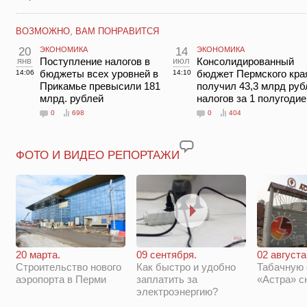
ВОЗМОЖНО, ВАМ ПОНРАВИТСЯ
20
ЭКОНОМИКА
14
ЭКОНОМИКА
янв
Поступление налогов в
июл
Консолидированный
бюджеты всех уровней в
бюджет Пермского кра
14:06
14:10
Прикамье превысили 181
получил 43,3 млрд руб
млрд. рублей
налогов за 1 полугодие
0
698
0
404
ФОТО И ВИДЕО РЕПОРТАЖИ
20 марта.
09 сентября.
02 августа
Строительство нового
Как быстро и удобно
Табачную
аэропорта в Перми
заплатить за
«Астра» с
электроэнергию?