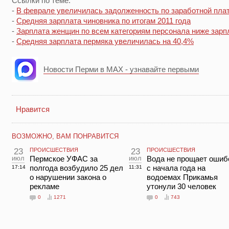
Ссылки по теме:
-
В феврале увеличилась задолженность по заработной пла
-
Средняя зарплата чиновника по итогам 2011 года
-
Зарплата женщин по всем категориям персонала ниже зар
-
Средняя зарплата пермяка увеличилась на 40,4%
Новости Перми в MAX - узнавайте первыми
Нравится
ВОЗМОЖНО, ВАМ ПОНРАВИТСЯ
23
ПРОИСШЕСТВИЯ
23
ПРОИСШЕСТВИЯ
июл
Пермское УФАС за
июл
Вода не прощает ошиб
полгода возбудило 25 дел
с начала года на
17:14
11:31
о нарушении закона о
водоемах Прикамья
рекламе
утонули 30 человек
0
1271
0
743