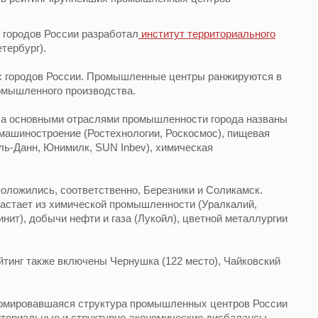
городов России разработал
институт территориального
тербург).
х городов России. Промышленные центры ранжируются в
омышленного производства.
, а основными отраслями промышленности города названы
, машиностроение (Ростехнологии, Роскосмос), пищевая
ль-Данн, Юнимилк, SUN Inbev), химическая
положились, соответственно, Березники и Соликамск.
стает из химической промышленности (Уралкалий,
нит), добычи нефти и газа (Лукойл), цветной металлургии
ейтинг также включены Чернушка (122 место), Чайковский
ормировавшаяся структура промышленных центров России
ториальные и структурно-экономические дисбалансы