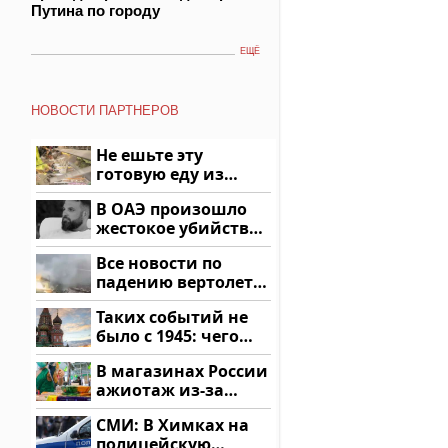
Путина по городу
ЕЩЁ
НОВОСТИ ПАРТНЕРОВ
Не ешьте эту
готовую еду из
магазина: список
В ОАЭ произошло
жестокое убийство
криптомиллионера
Все новости по
падению вертолета
на Кавказе: читать
Таких событий не
здесь
было с 1945: чего
ждать всем нам?
В магазинах России
ажиотаж из-за
этого продукта: что
СМИ: В Химках на
купить?
полицейскую