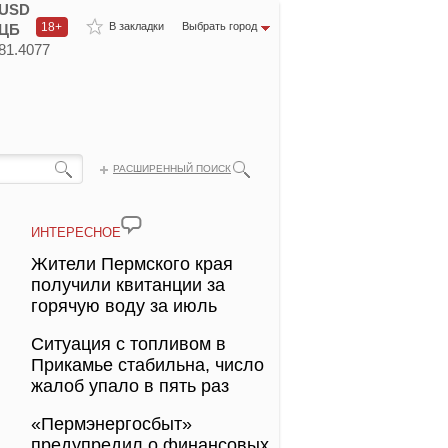
USD
18+
В закладки
Выбрать город
ЦБ
81.4077
РАСШИРЕННЫЙ ПОИСК
ИНТЕРЕСНОЕ
Жители Пермского края
получили квитанции за
горячую воду за июль
Ситуация с топливом в
Прикамье стабильна, число
жалоб упало в пять раз
«Пермэнергосбыт»
предупредил о финансовых