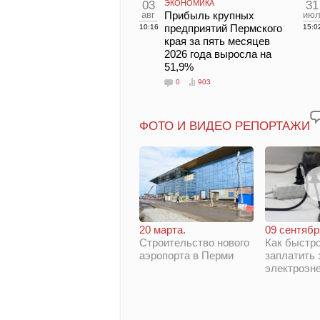
03
ЭКОНОМИКА
31
авг
Прибыль крупных
ию
предприятий Пермского
10:16
15:0
края за пять месяцев
2026 года выросла на
51,9%
0
903
ФОТО И ВИДЕО РЕПОРТАЖИ
20 марта.
09 сентябр
Строительство нового
Как быстро
аэропорта в Перми
заплатить 
электроэн