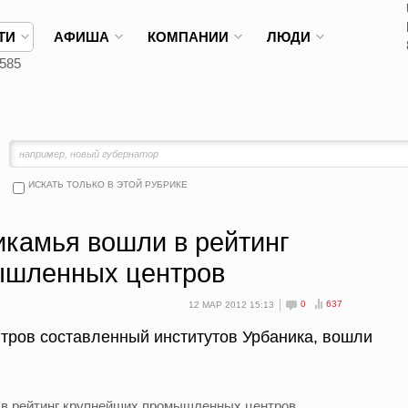
ТИ
АФИША
КОМПАНИИ
ЛЮДИ
585
ИСКАТЬ ТОЛЬКО В ЭТОЙ РУБРИКЕ
икамья вошли в рейтинг
ышленных центров
0
637
12 МАР 2012 15:13
тров составленный институтов Урбаника, вошли