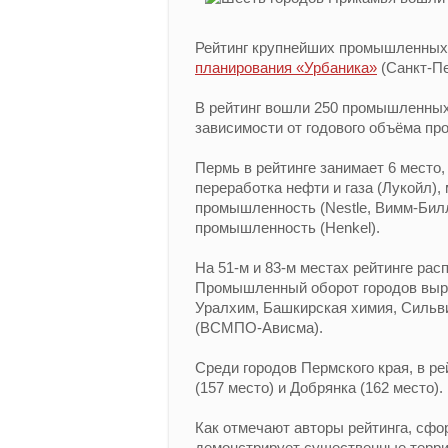
Рейтинг крупнейших промышленных 
планирования «Урбаника»
(Санкт-Пе
В рейтинг вошли 250 промышленны
зависимости от годового объёма пр
Пермь в рейтинге занимает 6 место
переработка нефти и газа (Лукойл)
промышленность (Nestle, Вимм-Бил
промышленность (Henkel).
На 51-м и 83-м местах рейтинге рас
Промышленный оборот городов выра
Уралхим, Башкирская химия, Сильви
(ВСМПО-Ависма).
Среди городов Пермского края, в р
(157 место) и Добрянка (162 место).
Как отмечают авторы рейтинга, сф
демонстрирует существенные терри