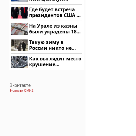
машину напали и
Где будет встреча
подожгли.
президентов США и
России: Европа?
На Урале из казны
были украдены 18
миллионов рублей
Такую зиму в
России никто не
ждал: как так?!
Как выглядит место
крушение
вертолета на
Кавказе: смотреть
Вконтакте
Новости СМИ2