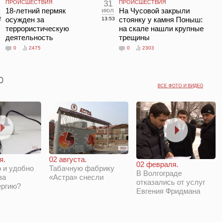
ПРОИСШЕСТВИЯ
31
ПРОИСШЕСТВИЯ
л
18-летний пермяк
июл
На Чусовой закрыли
осужден за
стоянку у камня Поныш:
2
13:53
террористическую
на скале нашли крупные
деятельность
трещины
0
2475
0
2303
ВСЕ ФОТО И ВИДЕО
я.
02 августа.
02 февраля.
 и удобно
Табачную фабрику
В Волгограде
за
«Астра» снесли
отказались от услуг
ергию?
Евгения Фридмана