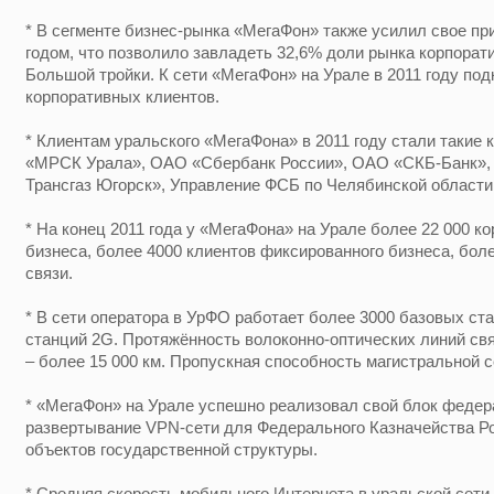
* В сегменте бизнес-рынка «МегаФон» также усилил свое пр
годом, что позволило завладеть 32,6% доли рынка корпорат
Большой тройки. К сети «МегаФон» на Урале в 2011 году по
корпоративных клиентов.
* Клиентам уральского «МегаФона» в 2011 году стали такие 
«МРСК Урала», ОАО «Сбербанк России», ОАО «СКБ-Банк»
Трансгаз Югорск», Управление ФСБ по Челябинской области 
* На конец 2011 года у «МегаФона» на Урале более 22 000 
бизнеса, более 4000 клиентов фиксированного бизнеса, бол
связи.
* В сети оператора в УрФО работает более 3000 базовых ст
станций 2G. Протяжённость волоконно-оптических линий св
– более 15 000 км. Пропускная способность магистральной се
* «МегаФон» на Урале успешно реализовал свой блок федера
развертывание VPN-сети для Федерального Казначейства Ро
объектов государственной структуры.
* Средняя скорость мобильного Интернета в уральской сети