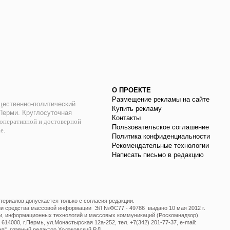
О ПРОЕКТЕ
Размещение рекламы на сайте
ественно-политический
Купить рекламу
 Перми. Круглосуточная
Контакты
оперативной и достоверной
Пользовательское соглашение
ае.
Политика конфиденциальности
Рекомендательные технологии
Написать письмо в редакцию
ериалов допускается только с согласия редакции.
ции средства массовой информации ЭЛ №ФС77 - 49786 выдано 10 мая 2012 г.
и, информационных технологий и массовых коммуникаций (Роскомнадзор).
14000, г.Пермь, ул.Монастырская 12а-252, тел. +7(342) 201-77-37, e-mail:
", главный редактор Ходаковский Р.Л.