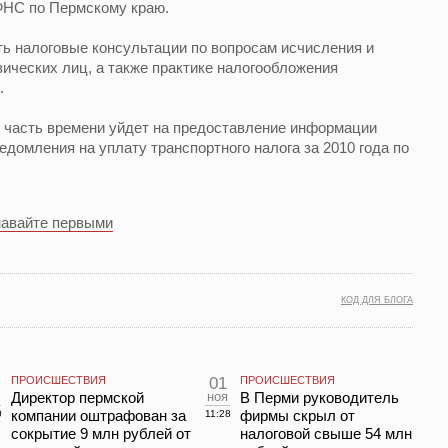
ФНС по Пермскому краю.
ь налоговые консультации по вопросам исчисления и
ических лиц, а также практике налогообложения
.
 часть времени уйдет на предоставление информации
домления на уплату транспортного налога за 2010 года по
навайте первыми
КОД ДЛЯ БЛОГА
ПРОИСШЕСТВИЯ
01
ПРОИСШЕСТВИЯ
Директор пермской
ноя
В Перми руководитель
компании оштрафован за
фирмы скрыл от
0
11:28
сокрытие 9 млн рублей от
налоговой свыше 54 млн