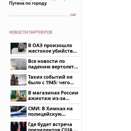
Путина по городу
ЕЩЁ
НОВОСТИ ПАРТНЕРОВ
В ОАЭ произошло
жестокое убийство
криптомиллионера
Все новости по
падению вертолета
на Кавказе: читать
Таких событий не
здесь
было с 1945: чего
ждать всем нам?
В магазинах России
ажиотаж из-за
этого продукта: что
СМИ: В Химках на
купить?
полицейскую
машину напали и
Где будет встреча
подожгли.
президентов США и