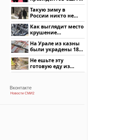
России: Европа?
Такую зиму в
России никто не
ждал: как так?!
Как выглядит место
крушение
вертолета на
На Урале из казны
Кавказе: смотреть
были украдены 18
миллионов рублей
Не ешьте эту
готовую еду из
магазина: список
Вконтакте
Новости СМИ2