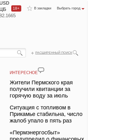
USD
18+
В закладки
Выбрать город
ЦБ
82.1665
РАСШИРЕННЫЙ ПОИСК
ИНТЕРЕСНОЕ
Жители Пермского края
получили квитанции за
горячую воду за июль
Ситуация с топливом в
Прикамье стабильна, число
жалоб упало в пять раз
«Пермэнергосбыт»
предупредил о финансовых