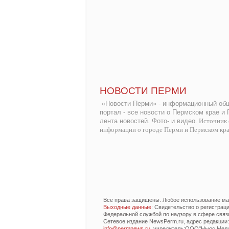
НОВОСТИ ПЕРМИ
«Новости Перми» - информационный общ
портал - все новости о Пермском крае и
лента новостей. Фото- и видео.
Источник 
информации о городе Перми и Пермском кр
Все права защищены. Любое использование мат
Выходные данные
: Свидетельство о регистра
Федеральной службой по надзору в сфере связ
Сетевое издание NewsPerm.ru, адрес редакции: 6
info@permnews.ru
, учредитель:ООО"Ньюс Медиа