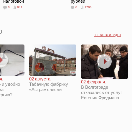
налоговой
рублей
0
841
0
1700
ВСЕ ФОТО И ВИДЕО
я.
02 августа.
02 февраля.
 и удобно
Табачную фабрику
В Волгограде
за
«Астра» снесли
отказались от услуг
ергию?
Евгения Фридмана