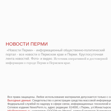
НОВОСТИ ПЕРМИ
«Новости Перми» - информационный общественно-политический
портал - все новости о Пермском крае и Перми. Круглосуточная
лента новостей. Фото- и видео.
Источник оперативной и достоверной
информации о городе Перми и Пермском крае.
Все права защищены. Любое использование материалов допускается только с со
Выходные данные
: Свидетельство о регистрации средства массовой информац
Федеральной службой по надзору в сфере связи, информационных технологий и
Сетевое издание NewsPerm.ru, адрес редакции: 614000, г.Пермь, ул.Монастырская 
info@permnews.ru
, учредитель:ООО"Ньюс Медиа", главный редактор Ходаковский