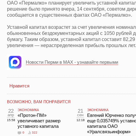
ОАО «Пермалко» планирует увеличить уставной капитал 
решение было принято вчера, 14 сентября, советом дир
сообщается в существенных фактах ОАО «Пермалко».
Уставной капитал возрастет за счет увеличения номинал
обыкновенных бездокументарных акций с 1050 рублей д
бумагу. Таким образом, уставной капитал составит 82,29
увеличения — нераспределенная прибыль прошлых лет
Новости Перми в MAX - узнавайте первыми
Нравится
ВОЗМОЖНО, ВАМ ПОНРАВИТСЯ
22
ЭКОНОМИКА
21
ЭКОНОМИКА
апр
«Протон-ПМ»
сен
Евгений Юрченко полу
увеличивает размер
еще 0,035749% уставн
15:58
12:18
уставного капитала
капитала ОАО
«Уралсвязьинформ»
0
322