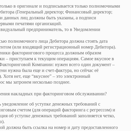
 только в оригинале и подписывается только полномочными
ебитора (Генеральный директор; Финансовый директор;
ти данных лиц должны быть указаны, а подписи
рвыми печатями организаций.
ивидуальный предприниматель, то в Уведомлении
сью полномочного лица Дебитора должна стоять дата
ентом (или входящий регистрационный номер Дебитора).
тники факторингового процесса должным образом
ки – приступаем к текущим операциям. Самое вкусное в
Факторинговой Компании: нужен всего один документ –
ени нужна была еще и счет-фактура, но сейчас её
. Хотя нет, еще “вкуснее” – это электронный
ос мы затронем несколько позднее.
ления накладных при факторинговом обслуживании?
ь уведомление об уступке денежных требований с
нговым счетом (для операций факторинга с регрессом) и
ия об уступке денежных требований заполняется четко,
о).
ной должна быть ссылка на номер и дату предоставленного