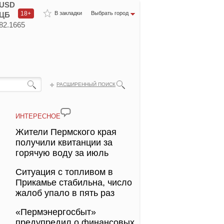
USD
18+
В закладки
Выбрать город
ЦБ
82.1665
РАСШИРЕННЫЙ ПОИСК
ИНТЕРЕСНОЕ
Жители Пермского края
получили квитанции за
горячую воду за июль
Ситуация с топливом в
Прикамье стабильна, число
жалоб упало в пять раз
«Пермэнергосбыт»
предупредил о финансовых