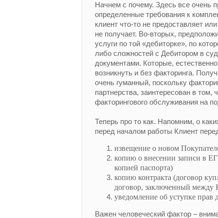
Начнем с почему. Здесь все очень п
определенные требования к комплек
клиент что-то не предоставляет или
не получает. Во-вторых, предположи
услуги по той «дебиторке», по кот
либо сложностей с Дебитором в су
документами. Которые, естественно,
возникнуть и без факторинга. Получ
очень гуманный, поскольку факторинг
партнерства, заинтересован в том, 
факторингового обслуживания на п
Теперь про то как. Напомним, о как
перед началом работы Клиент перед
извещение о новом Покупател
копию о внесении записи в Е
копией паспорта)
копию контракта (договор куп
договор, заключенный между 
уведомление об уступке прав 
Важен человеческий фактор – вним