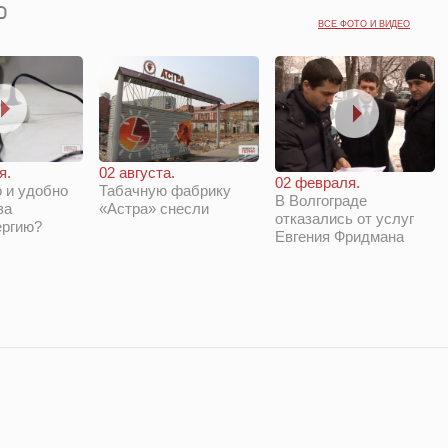
ВСЕ ФОТО И ВИДЕО
я.
02 августа.
02 февраля.
 и удобно
Табачную фабрику
В Волгограде
за
«Астра» снесли
отказались от услуг
ергию?
Евгения Фридмана