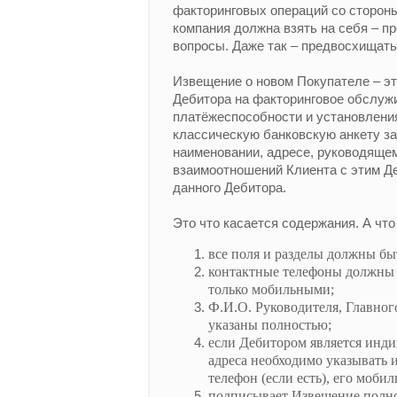
факторинговых операций со стороны
компания должна взять на себя – 
вопросы. Даже так – предвосхищат
Извещение о новом Покупателе – э
Дебитора на факторинговое обслуж
платёжеспособности и установления
классическую банковскую анкету з
наименовании, адресе, руководящем
взаимоотношений Клиента с этим Д
данного Дебитора.
Это что касается содержания. А чт
все поля и разделы должны бы
контактные телефоны должны 
только мобильными;
Ф.И.О. Руководителя, Главног
указаны полностью;
если Дебитором является инд
адреса необходимо указывать 
телефон (если есть), его мобил
подписывает Извещение полн