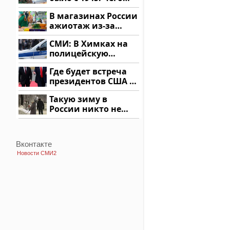
ждать всем нам?
В магазинах России
ажиотаж из-за
этого продукта: что
СМИ: В Химках на
купить?
полицейскую
машину напали и
Где будет встреча
подожгли.
президентов США и
России: Европа?
Такую зиму в
России никто не
ждал: как так?!
Вконтакте
Новости СМИ2