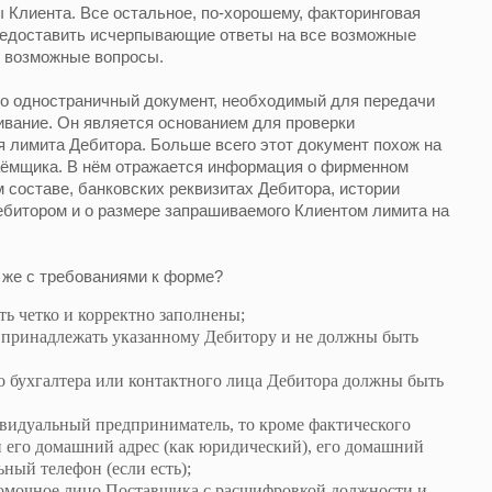
 Клиента. Все остальное, по-хорошему, факторинговая
предоставить исчерпывающие ответы на все возможные
ь возможные вопросы.
то одностраничный документ, необходимый для передачи
ивание. Он является основанием для проверки
 лимита Дебитора. Больше всего этот документ похож на
аёмщика. В нём отражается информация о фирменном
 составе, банковских реквизитах Дебитора, истории
ебитором и о размере запрашиваемого Клиентом лимита на
о же с требованиями к форме?
ть четко и корректно заполнены;
принадлежать указанному Дебитору и не должны быть
о бухгалтера или контактного лица Дебитора должны быть
ивидуальный предприниматель, то кроме фактического
и его домашний адрес (как юридический), его домашний
ьный телефон (если есть);
омочное лицо Поставщика с расшифровкой должности и