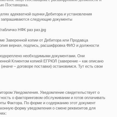
тью Поставщика.
елях адекватной оценки Дебитора и установления
о, запрашиваются следующие документы
ме Заверенной копии от Дебитора или Продавца
копия верна», подпись, расшифровка ФИО и должности
 подкреплено необходимыми документами. Они
енной Клиентом копией ЕГРЮЛ (заверение – как описано
 (иначе – договоре поставки) остановимся. Тут есть свои
битором Уведомления. Уведомление свидетельствует о
стность о факторинговом обслуживании и готов оплачивать
зиты Фактора. По форме и содержанию этот документ
аконную форму уведомления о смене реквизитов для
иях: