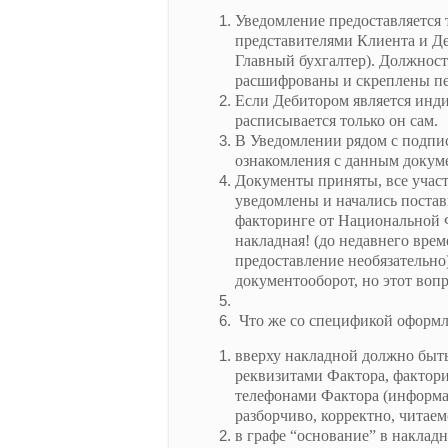
Уведомление предоставляется
представителями Клиента и Д
Главный бухгалтер). Должнос
расшифрованы и скреплены пе
Если Дебитором является инд
расписывается только он сам.
В Уведомлении рядом с подпи
ознакомления с данным докум
Документы приняты, все учас
уведомлены и начались постав
факторинге от Национальной 
накладная! (до недавнего врем
предоставление необязательно)
документооборот, но этот вопр
Что же со спецификой оформ
вверху накладной должно быт
реквизитами Фактора, фактори
телефонами Фактора (информац
разборчиво, корректно, читаем
в графе “основание” в наклад