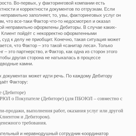
росто. Во-первых, у факторинговой компании есть
тности и корректности документов по отгрузкам. Если
 неправильно заполняет, то, увы, факторинговых услуг он
м, что все-таки Фактор что-то недосмотрел и оказал
орой неправильно оформлены Дебиторы. В случае каких-
д Клиент пойдёт с некорректно оформленными
 суд к делу не приобщит. Конечно, такая ситуация может
ается, что Фактор – это такой «санитар леса». Только
 – это партнерство, и Фактор, как одна из сторон этого
чтобы другая сторона не натыкалась в процессе
одводные камни.
их документах может идти речь. По каждому Дебитору
аёт Фактору:
е (Дебиторе)
ГРЮЛ о Покупателе (Дебиторе) (для ПБОЮЛ – совместно с
ли-продажи, выполнения работ, оказания услуг или другой
Клиентом и Дебитором).
денежного требования.
ательный и неравнодушный сотрудник-координатор