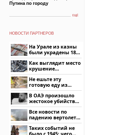
Путина по городу
ЕЩЁ
НОВОСТИ ПАРТНЕРОВ
На Урале из казны
были украдены 18
миллионов рублей
Как выглядит место
крушение
вертолета на
Не ешьте эту
Кавказе: смотреть
готовую еду из
магазина: список
В ОАЭ произошло
жестокое убийство
криптомиллионера
Все новости по
падению вертолета
на Кавказе: читать
Таких событий не
здесь
было с 1945: чего