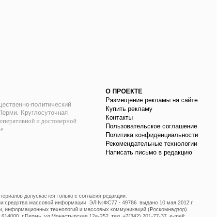
О ПРОЕКТЕ
Размещение рекламы на сайте
ественно-политический
Купить рекламу
 Перми. Круглосуточная
Контакты
оперативной и достоверной
Пользовательское соглашение
ае.
Политика конфиденциальности
Рекомендательные технологии
Написать письмо в редакцию
ериалов допускается только с согласия редакции.
ции средства массовой информации ЭЛ №ФС77 - 49786 выдано 10 мая 2012 г.
и, информационных технологий и массовых коммуникаций (Роскомнадзор).
14000, г.Пермь, ул.Монастырская 12а-252, тел. +7(342) 201-77-37, e-mail: