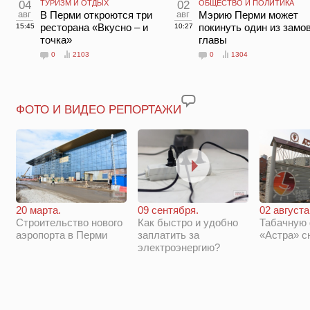
04
ТУРИЗМ И ОТДЫХ
02
ОБЩЕСТВО И ПОЛИТИКА
авг
В Перми откроются три
авг
Мэрию Перми может
ресторана «Вкусно – и
покинуть один из замо
15:45
10:27
точка»
главы
0
2103
0
1304
ФОТО И ВИДЕО РЕПОРТАЖИ
20 марта.
09 сентября.
02 августа
Строительство нового
Как быстро и удобно
Табачную
аэропорта в Перми
заплатить за
«Астра» с
электроэнергию?