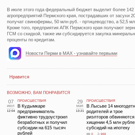
В июле этого года федеральный бюджет выделит более 142 
агропредприятий Пермского края, пострадавших от засухи 201
получат свинофермы, 50 млн руб. - пртицеводство, а 52,5 мл
Кроме того, предприятия АПК Пермского края получают зер
ГСМ со скидкой, также им субсидируется закупка минераль
проценты по кредитам.
Новости Перми в MAX - узнавайте первыми
Нравится
ВОЗМОЖНО, ВАМ ПОНРАВИТСЯ
07
ПРОИСШЕСТВИЯ
29
ПРОИСШЕСТВИЯ
июл
В Кудымкаре
мая
В Лысьве 14 многодет
предприниматель
родителей и трое
12:04
13:21
фиктивно трудоустроил
риэлторов обвиняются
безработных и получил
хищении 4,5 млн рубле
субсидии на 615 тысяч
субсидий на ипотеку
рублей
0
968