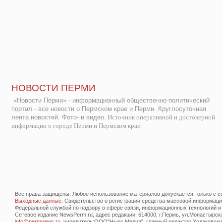
НОВОСТИ ПЕРМИ
«Новости Перми» - информационный общественно-политический
портал - все новости о Пермском крае и Перми. Круглосуточная
лента новостей. Фото- и видео.
Источник оперативной и достоверной
информации о городе Перми и Пермском крае.
Все права защищены. Любое использование материалов допускается только с со
Выходные данные
: Свидетельство о регистрации средства массовой информац
Федеральной службой по надзору в сфере связи, информационных технологий и
Сетевое издание NewsPerm.ru, адрес редакции: 614000, г.Пермь, ул.Монастырская 
info@permnews.ru
, учредитель:ООО"Ньюс Медиа", главный редактор Ходаковский